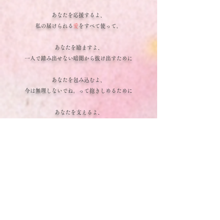
あなたを応援するよ、
私の届けられる
愛
をすべて使って。
あなたを励ますよ、
一人で踏み出せない暗闇から抜け出すために
あなたを包み込むよ、
今は無理しないでね。って抱きしめるために
あなたを支えるよ、
言葉を超えて心は側で寄り添い続ける
あなたを
愛
を持って渇を入れるよ、
あなたの目覚めの為に
そして、あなたの命を優しく大切に包み込み
天との繋がりとご先祖様との繋がりをしっかり結ぶ。