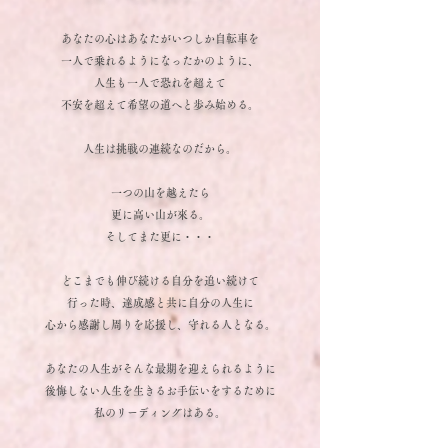
あなたの心はあなたがいつしか自転車を
一人で乗れるようになったかのように、
人生も一人で恐れを超えて
不安を超えて希望の道へと歩み始める。
人生は挑戦の連続なのだから。
一つの山を越えたら
更に高い山が來る。
そしてまた更に・・・
どこまでも伸び続ける自分を追い続けて
行った時、達成感と共に自分の人生に
心から感謝し周りを応援し、守れる人となる。
あなたの人生がそんな最期を迎えられるように
後悔しない人生を生きるお手伝いをするために
私のリーディングはある。