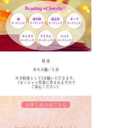
​料 金
８００縁／１分
※予約金として1万縁いただきます。
（セッション代金に含まれますので
ご安心ください）
お申し込みはこちら
Succla☆のリーディングとは？