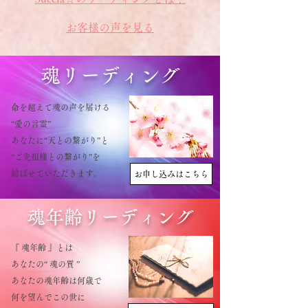
​お客様の声を見る
​魂リーディング
命を超えて魂の声を届ける
​“愛の言霊”
あなたに“天との繋がり”と
“ご先祖様との繋がり”を
​結ばせていただきます。
お申し込みはこちら
​魂年齢リーディング
『 魂年齢 』とは
あなたの“ 魂の質 ”
あなたの魂年齢は何歳で
何を望んでこの世に