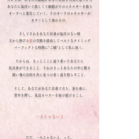
あなたに氣付いて欲しくて細胞がそのエネルギーを放ち
オーラへと変化していく。そのオーラのエネルギーが
カラーとして表れるの。
そしてそれをあなた自身が氣付けない時
天から伸びる
愛
の空路を経由してベストなタイミング
パーフェクトな時期に“ご縁”として私に届く。
だからね、きっとここに辿り着いたあなたに
私自身ができること。それはきっとあなたの中に眠る
深い魂の目的を共に見つけ歩く道を照らすこと。
そして、あなたがあなた自身で立ち、歩む姿に
背中を押し、見送るパワーを届け続けること。
一人じゃないよ
ただ、
一人じゃないよ。って。