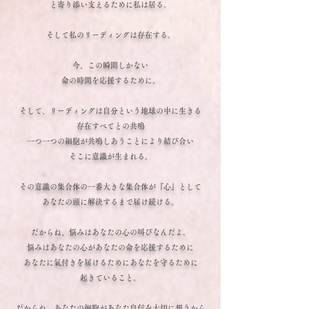
と寄り添い支えるために私は居る。
そして私のリーディングは存在する。
今、この瞬間しかない
命の時間を応援するために。
そして、リーディングは自分という地球の中に生きる
存在すべてとの共鳴
一つ一つの細胞が共鳴しあうことにより結び合い
そこに意識が生まれる。
その意識の集合体の一番大きな集合体が『心』として
あなたの頭に解決するまで届け続ける。
だからね、悩みはあなたの心の叫びなんだよ。
悩みはあなたの心があなたの命を応援するために
あなたに氣付きを届けるためにあなたを守るために
起きていること。
だからね、あなたの細胞があなた自信を大切に想うから