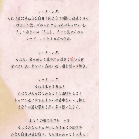
リーディング。
それはまだ見ぬ自分自身と向き合う瞬間と出逢う宝石。
その宝石が散りばめられた宝石箱があなたの”心”
そしてあなたの『人生』。それを見せるのが
リーディングをする者の使命。
リーディング。
それは、命を超えて魂の声を届ける
愛
の言靈
深い所に眠るあなたの真実に続く道を照らす輝き。
リーディング。
それは生きる勇氣と
あなたがあなたであることの素晴らしさと
あなたが道に立ち止まるその背中をそっと押し
あなたが進む意味と共に寄り添い生きる。
あなたの魂の叫びを、声を
そしてあなたの心の中にある全ての感情を
あなた自身が受け取り、でも何があっても大丈夫！