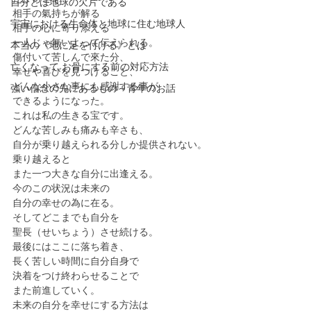
自分とは地球の欠片である
相手の氣持ちが解る
宇宙における生命体と地球に住む地球人
相手の心に寄り添える
一人じゃ無いよって伝えられる。
本当の《地に足を付ける》とは
傷付いて苦しんで來た分、
亡くなって お骨にする前の対応方法
幸せや喜びを見つけること、
どんな小さな事にも感謝する事が
強い信念の先にあるもの～青年のお話
できるようになった。　
これは私の生きる宝です。
どんな苦しみも痛みも辛さも、
自分が乗り越えられる分しか提供されない。
乗り越えると
また一つ大きな自分に出逢える。
今のこの状況は未来の
自分の幸せの為に在る。
そしてどこまでも自分を
聖長（せいちょう）させ続ける。
最後にはここに落ち着き、
長く苦しい時間に自分自身で
決着をつけ終わらせることで
また前進していく。
未来の自分を幸せにする方法は