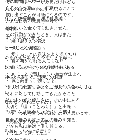
その瞬間はパワーが必要だけれども
自分の心を動かし、行動することで
未来の自分を幸せにする方法
抜け出すことが可能になるのです。
終活と抜苦与楽 ～魂の世界編～
これは自分が意思を持って
動かないと全く何も動きません。
魂年齢
その行動ができたとき、人はまた
"死" の宣告を受けて
・ 乗り越え方を覚え
・ 優しさが深くなり
ヒーリングの裏話
・ 愛することの意味をより深く知り
命を終えた娘 から今を生きる母へ
・ 愛を与えられる人にもなり
妖精が見えるようになる方法がある
・ 悲しみや辛さから解放され
・ 同じことで苦しまない自分が生まれ
神様から聞いた "電氣" のお話
・ 氣も高まり、強くなる。
"悟り" に始まりはなく、"修行" に終わりはな
しっかりと苦しみととことん向き合い、
い
それに対して行動してきたからこそ、
私の中の愛と優しさは、その中にある
塩がなぜ浄化になるの！？
大切な「理（ことわり）」と出逢い、
"執着" を見極め "こだわり" を残す
一つ一つ心を育てて來れたのだと思います。
自分の痛みを持って人の痛みを知る。
ご先祖さまの繋がる想い
だから私は絶対に乗り越える。
引越ししたのに逆戻り⁉️
そう生きてきました。
だからこそ