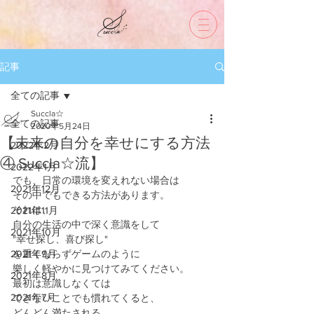
記事
全ての記事
Succla☆
全ての記事
2020年5月24日
【未来の自分を幸せにする方法
2022年2月
④ Succla☆流】
2022年1月
でも、日常の環境を変えれない場合は
2021年12月
その中でもできる方法があります。
それは、
2021年11月
自分の生活の中で深く意識をして
2021年10月
"幸せ探し、喜び探し"
2021年9月
を重くならずゲームのように
樂しく軽やかに見つけてみてください。
2021年8月
最初は意識しなくては
2021年7月
できないことでも慣れてくると、
どんどん満たされる