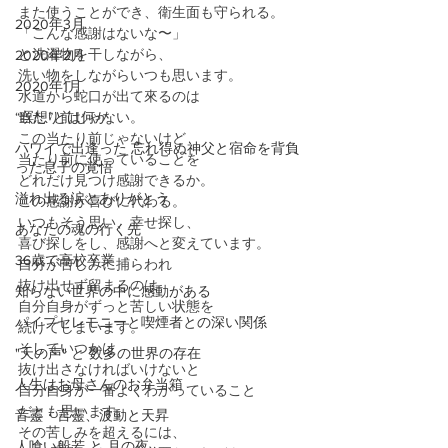
また使うことができ、衛生面も守られる。
2020年3月
「こんな感謝はないな〜」
と洗濯物を干しながら、
2020年2月
洗い物をしながらいつも思います。
2020年1月
水道から蛇口が出て來るのは
“瞑想”とは何か
当たり前じゃない。
この当たり前じゃないけど
ハワイで出逢った 忘れ得ぬ神父と宿命を背負
当たり前に使っていることを
った息子の覚悟
どれだけ見つけ感謝できるか。
溢れ出る涙とありがとう
この感謝が喜びに代わる。
いつもそう思い、幸せ探し、
あなたの魂の行く先
喜び探しをし、感謝へと変えています。
36歳で高校卒業
自分が苦しみに捕らわれ
抜け出せず留まるのは
知らない世界の中に感動がある
自分自身がずっと苦しい状態を
パイプセレモニーと喫煙者との深い関係
続けてしまいます。
そしていつかは
"天の声" と 数多の世界の存在
抜け出さなければいけないと
人生はお母さんのお弁当箱
自分自身が一番よくわかっていること
だとも思います。
音靈・言靈、波動と天昇
その苦しみを超えるには、
人喰い般若 と 月の夜