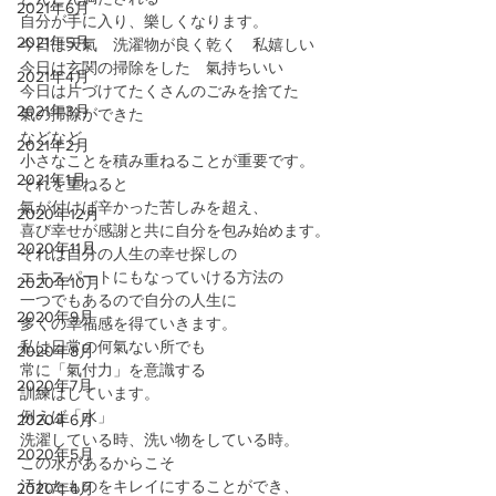
2021年6月
自分が手に入り、樂しくなります。
2021年5月
今日は天氣　洗濯物が良く乾く　私嬉しい
今日は玄関の掃除をした　氣持ちいい
2021年4月
今日は片づけてたくさんのごみを捨てた　
2021年3月
氣の掃除ができた
などなど
2021年2月
小さなことを積み重ねることが重要です。
2021年1月
それを重ねると
氣が付けば辛かった苦しみを超え、
2020年12月
喜び幸せが感謝と共に自分を包み始めます。
2020年11月
それは自分の人生の幸せ探しの
エキスパートにもなっていける方法の
2020年10月
一つでもあるので自分の人生に
2020年9月
多くの幸福感を得ていきます。
私は日常の何氣ない所でも
2020年8月
常に「氣付力」を意識する
2020年7月
訓練はしています。
例えば「水」
2020年6月
洗濯している時、洗い物をしている時。
2020年5月
この水があるからこそ
汚れたものをキレイにすることができ、
2020年4月