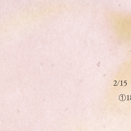
2/1
①18