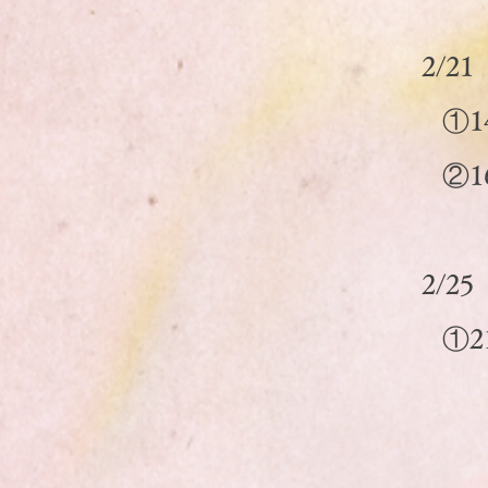
2/2
①14
​②1
2/2
①21