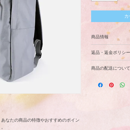
カ
商品情報
商品の詳細を入力し
返品・返金ポリシ
明に加え、商品の特
しましょう。
返品・返金規約を入
商品の配送につい
だけなかった場合の
ましょう。規約の内
配送地域、料金、所
頼を獲得し、安心し
する情報を入力して
とで、お客様の信頼
ただけます。
。あなたの商品の特徴やおすすめのポイン
う。