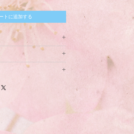
ートに追加する
てください。サイズ、素材、取扱説
ー
徴やおすすめのポイントなどを説明
力してください。商品にご満足いた
て
返品・返金ポリシーと手順を説明し
容を明確にすることで、お客様の信
要時間、梱包など、商品の配送に関
て商品をご購入いただけます。
ください。配送情報を明確にするこ
を獲得し、安心して商品をご購入い