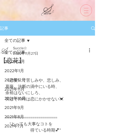
記事
全ての記事
Succla☆
全ての記事
2020年11月27日
【恋花】
2022年2月
2022年1月
2021年12月
《恋愛》で苦しみや、悲しみ、
葛藤、決断の渦中にいる時、
2021年11月
余裕はないにしろ、
2021年10月
実はその時は恋にかかせない💓
2021年9月
2021年8月
=========================
　“とっても大事なコトを
2021年7月
　　　　　　得ている時期💕”