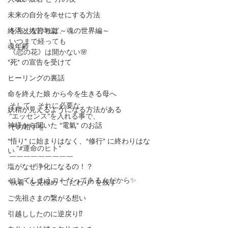
未来の自分を幸せにする方法
終活と抜苦与楽 ～魂の世界編～
を与えなければ、
いつまで経っても
魂年齢
《恋の花》は開かない🌸
"死" の宣告を受けて
ヒーリングの裏話
命を終えた娘 から今を生きる母へ
そして、それに必要な
妖精が見えるようになる方法がある
”エッセンス”を入れる事で、
神様から聞いた "電氣" のお話
その相手を
"悟り" に始まりはなく、"修行" に終わりはな
　”#運命のヒト”
い
￣￣￣￣￣￣￣￣￣
塩がなぜ浄化になるの！？
にしてしまうコトだってあるんだから✨
"執着" を見極め "こだわり" を残す
ご先祖さまの繋がる想い
引越ししたのに逆戻り⁉️