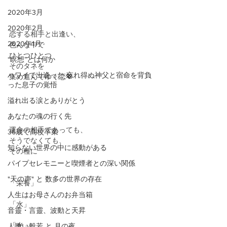
2020年3月
2020年2月
恋する相手と出逢い、
2020年1月
色んな中で
ひとつひとつ
“瞑想”とは何か
そのタネを
ハワイで出逢った 忘れ得ぬ神父と宿命を背負
集め進んでゆく恋💖
った息子の覚悟
溢れ出る涙とありがとう
あなたの魂の行く先
運命の相手であっても、
36歳で高校卒業
そうでなくても、
知らない世界の中に感動がある
その種に
パイプセレモニーと喫煙者との深い関係
"天の声" と 数多の世界の存在
「栄養」
人生はお母さんのお弁当箱
「水」
音靈・言靈、波動と天昇
「光」
人喰い般若 と 月の夜