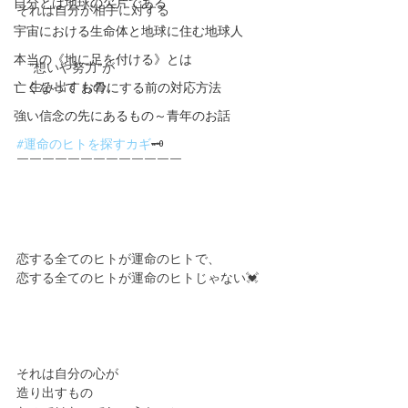
自分とは地球の欠片である
それは自分が相手に対する
宇宙における生命体と地球に住む地球人
本当の《地に足を付ける》とは
　”想いや努力”が
　生み出すもの。
亡くなって お骨にする前の対応方法
強い信念の先にあるもの～青年のお話
#運命のヒトを探すカギ
🗝
￣￣￣￣￣￣￣￣￣￣￣￣￣
恋する全てのヒトが運命のヒトで、
恋する全てのヒトが運命のヒトじゃない💓
それは自分の心が
造り出すもの