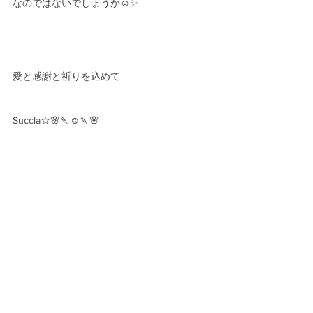
なのではないでしょうか☺️✨
愛と感謝と祈りを込めて
Succla☆🌸🍡☺️🍡🌸