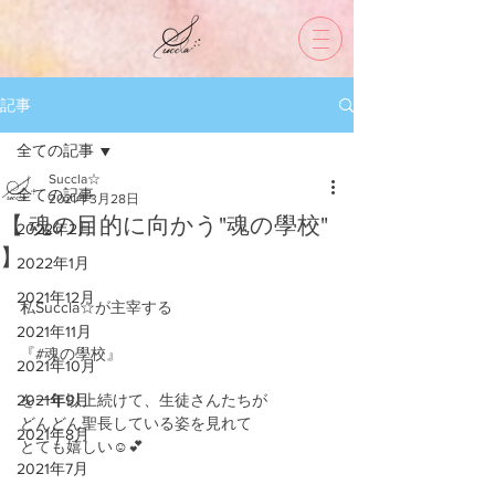
記事
全ての記事
Succla☆
全ての記事
2021年3月28日
【 魂の目的に向かう"魂の學校"
2022年2月
】
2022年1月
2021年12月
私Succla☆が主宰する
2021年11月
『#魂の學校』
2021年10月
2021年9月
を一年以上続けて、生徒さんたちが
どんどん聖長している姿を見れて
2021年8月
とても嬉しい☺️💕
2021年7月