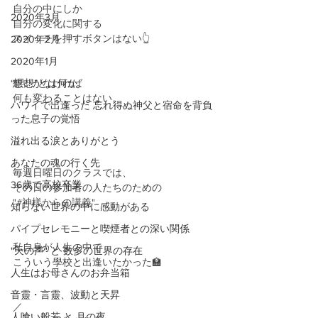
自分の中にしか
2020年3月
自分の変化に関する
スイッチを押すボタンはない👆
2020年2月
2020年1月
“瞑想”とは何か
想いがなければ
何も変わることはない。
ハワイで出逢った 忘れ得ぬ神父と宿命を背負
った息子の覚悟
溢れ出る涙とありがとう
あなたの魂の行く先
毎週日曜日のクラスでは、
36歳で高校卒業
その日の参加者の人たちのための
"#神樣からの講義"
知らない世界の中に感動がある
パイプセレモニーと喫煙者との深い関係
私自身が人生の中で
"天の声" と 数多の世界の存在
こういう學校と出逢いたかった🏫
人生はお母さんのお弁当箱
音靈・言靈、波動と天昇
／
人喰い般若 と 月の夜