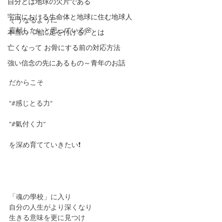
自分とは地球の欠片である
宇宙における生命体と地球に住む地球人
そうなるように
貢献したいと思っている🌸
本当の《地に足を付ける》とは
亡くなって お骨にする前の対応方法
強い信念の先にあるもの～青年のお話
だからこそ
“#感じとる力“
“#氣付く力“
を深め育てていきたい❗️
「魂の學校」に入り
自分の人生がより深くなり
生きる意味を更に見つけ