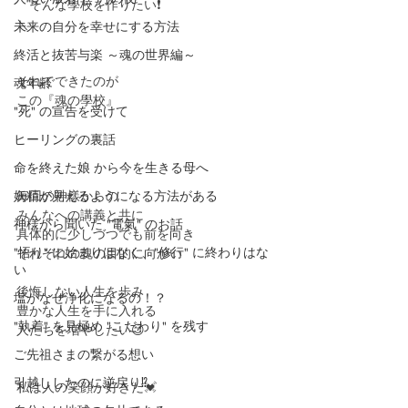
　そんな學校を作りたい❗️
＼
未来の自分を幸せにする方法
終活と抜苦与楽 ～魂の世界編～
それでできたのが
魂年齢
この『魂の學校』
"死" の宣告を受けて
ヒーリングの裏話
命を終えた娘 から今を生きる母へ
妖精が見えるようになる方法がある
毎回の神樣からの
みんなへの講義と共に
神様から聞いた "電氣" のお話
具体的に少しづつでも前を向き
"悟り" に始まりはなく、"修行" に終わりはな
それぞれの魂の目的に向かい
い
後悔しない人生を歩み
塩がなぜ浄化になるの！？
豊かな人生を手に入れる
"執着" を見極め "こだわり" を残す
人たちを増やしたい😊
ご先祖さまの繋がる想い
引越ししたのに逆戻り⁉️
私は人の笑顔が好きだ💓