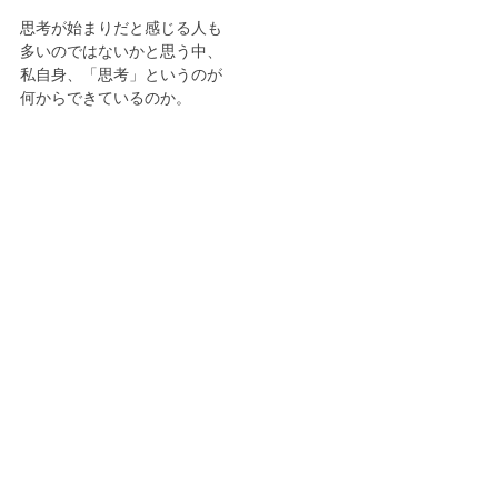
思考が始まりだと感じる人も
多いのではないかと思う中、
私自身、「思考」というのが
何からできているのか。
心を深く掘り下げて
視野も広げることもできたことが
とても大きな學びでした☺️💓
この學びや氣付きが
あなたの心にある蕾の花を咲かせる
一助となりますように。
今日もあなたの命に感謝を込めて