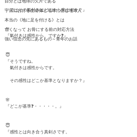
自分とは地球の欠片である
　ではその氣付きはどこから來ますか？』
宇宙における生命体と地球に住む地球人
本当の《地に足を付ける》とは
🌸
亡くなって お骨にする前の対応方法
『氣付きは感性から、ですか❓』
強い信念の先にあるもの～青年のお話
😇
『そうですね。
　氣付きは感性からです。
　その感性はどこか基準となりますか？』
🌸
『どこが基準❓・・・・・。』
😇
『感性とは向き合う真剣さです。