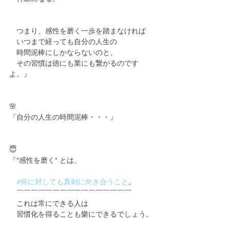
　つまり、感性を磨く一歩を踏まなければ
　いつまで経っても自分の人生の
　時間泥棒にしかならないのと、
　その習慣は徳にも業にも繋がるのです
よ。』
🌸
『自分の人生の時間泥棒・・・』
😇
『"感性を磨く" とは、
#何に対しても真剣に向き合うこと
。
　￣￣￣￣￣￣￣￣￣￣￣￣￣￣￣￣
　これは常にできる人は
　習慣化を得ることも樂にできるでしょう。