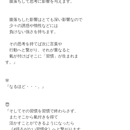
　腹落ちして思考に影響を与えます。
　腹落ちした影響はとても深い影響なので
　少々の誘惑や惰性などには
　負けない強さを持ちます。
　その思考を持てば次に言葉や
　行動へと繋がり、それが重なると
　氣が付けばそこに「習慣」が生まれま
す。』
🌸
『なるほど・・・。』
😇
『そしてその習慣を習慣で終わらさず、
　またそこから氣付きを得て
　活かすことができるようになったら
　《#揺るがない習慣化》へと繋がります。