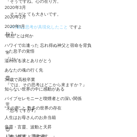
『そうですね。心の在り方。
2020年3月
　そこがとても大きいです。
2020年2月
2020年1月
#行動は思考が具現化したこと
 ですよ
ね？』
“瞑想”とは何か
ハワイで出逢った 忘れ得ぬ神父と宿命を背負
った息子の覚悟
🌸
『はい。』
溢れ出る涙とありがとう
あなたの魂の行く先
😇
36歳で高校卒業
『では、その思考はどこから來ますか？』
知らない世界の中に感動がある
パイプセレモニーと喫煙者との深い関係
🌸
"天の声" と 数多の世界の存在
『思考ですか❓』
人生はお母さんのお弁当箱
音靈・言靈、波動と天昇
😇
『そうです。思考です。』
人喰い般若 と 月の夜