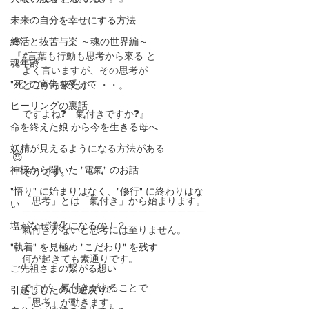
未来の自分を幸せにする方法
終活と抜苦与楽 ～魂の世界編～
🌸
『#言葉も行動も思考から來る と
魂年齢
　よく言いますが、その思考が
"死" の宣告を受けて
　どこから來たか・・・。
ヒーリングの裏話
　ですよね❓　氣付きですか❓』
命を終えた娘 から今を生きる母へ
妖精が見えるようになる方法がある
😇
神様から聞いた "電氣" のお話
『そうです。
"悟り" に始まりはなく、"修行" に終わりはな
　「思考」とは「氣付き」から始まります。
い
　￣￣￣￣￣￣￣￣￣￣￣￣￣￣￣￣￣￣￣
塩がなぜ浄化になるの！？
　氣付きがないと思考には至りません。
"執着" を見極め "こだわり" を残す
　何が起きても素通りです。
ご先祖さまの繋がる想い
　ですが、氣付きがあることで
引越ししたのに逆戻り⁉️
　「思考」が動きます。