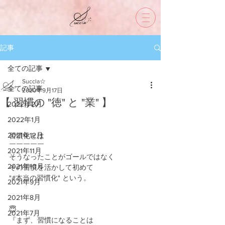
記事
全ての記事
Succla☆
全ての記事
2020年9月17日
【 習慣の "徳" と "業" 】
2022年2月
2022年1月
2021年12月
習慣化とは
￣￣￣￣￣
2021年11月
そうなったことがゴールではなく
2021年10月
その習慣を活かして初めて
"#本当の習慣化" という。
2021年9月
2021年8月
😇
2021年7月
『まず、習慣になることは