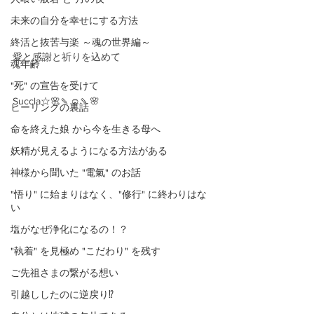
未来の自分を幸せにする方法
終活と抜苦与楽 ～魂の世界編～
愛と感謝と祈りを込めて
魂年齢
"死" の宣告を受けて
Succla☆🌸🍡☺️🍡🌸
ヒーリングの裏話
命を終えた娘 から今を生きる母へ
妖精が見えるようになる方法がある
神様から聞いた "電氣" のお話
"悟り" に始まりはなく、"修行" に終わりはな
い
塩がなぜ浄化になるの！？
"執着" を見極め "こだわり" を残す
ご先祖さまの繋がる想い
引越ししたのに逆戻り⁉️