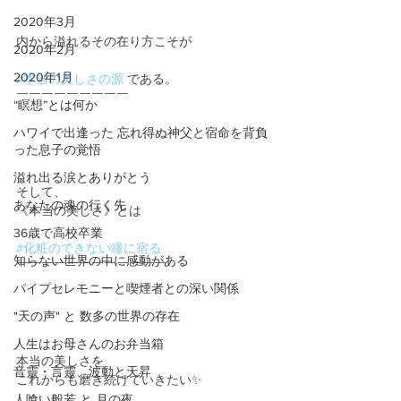
2020年3月
内から溢れるその在り方こそが
2020年2月
2020年1月
#本当の美しさの源
 である。
￣￣￣￣￣￣￣￣￣
“瞑想”とは何か
ハワイで出逢った 忘れ得ぬ神父と宿命を背負
った息子の覚悟
溢れ出る涙とありがとう
そして、
あなたの魂の行く先
《本当の美しさ》とは
36歳で高校卒業
#化粧のできない瞳に宿る
知らない世界の中に感動がある
￣￣￣￣￣￣￣￣￣￣￣￣
パイプセレモニーと喫煙者との深い関係
"天の声" と 数多の世界の存在
人生はお母さんのお弁当箱
本当の美しさを
音靈・言靈、波動と天昇
これからも磨き続けていきたい✨
人喰い般若 と 月の夜