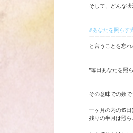
　そして、どんな状
#あなたを照らす
　￣￣￣￣￣￣￣￣
　と言うことを忘れ
　"毎日あなたを照ら
　その意味での数で
　一ヶ月の内の15
　残りの半月は照ら