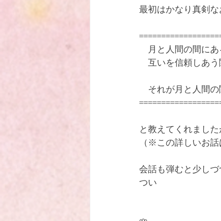
最初はかなり真剣な
ハワイで出逢った 忘れ得ぬ神父
==================
　月と人間の間にあ
　互いを信頼しあう
　それが月と人間の
==================
と教えてくれました
（※この詳しいお話
会話も弾むと少しづ
つい