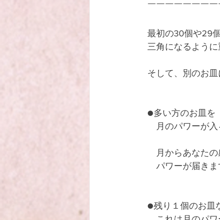
　￣￣￣￣￣￣￣￣
　最初の30個や29
　三角になるように
　そして、別のお皿
　●多い方のお皿を
　　月のパワーが入
　　月からあなたの
　　パワーが届きま
　●残り１個のお皿
　　これは月のパワ