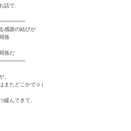
お話で、
と宿命を背負った息子の覚悟
溢れ出る涙とありがとう
あ
==========
る感謝の結びが
関係
関係だ
==========
が、
はまたどこかで☺️）
つ緩んできて、