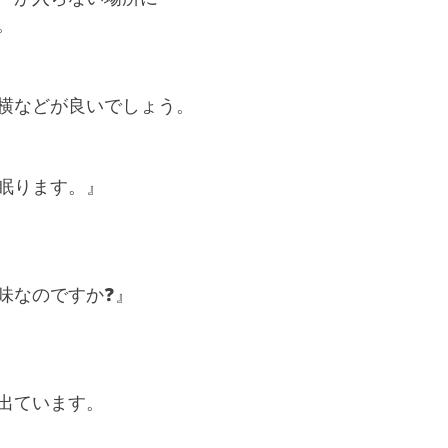
。
横などが良いでしょう。
眠ります。』
味なのですか❓』
出ています。