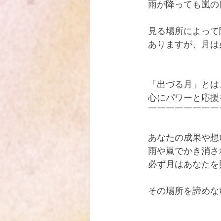
　雨が降っても嵐の
　見る場所によって
　ありますが、月は
　「出づる月」とは
　心にパワーと応援
　￣￣￣￣￣￣￣￣
　あなたの成果や想
　雨や嵐でかき消さ
　必ず月はあなたを
　その場所を諦めな