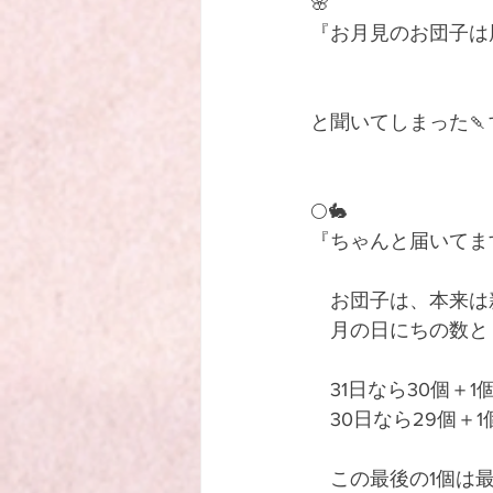
🌸
『お月見のお団子は
と聞いてしまった
🌕🐇
『ちゃんと届いてま
　お団子は、本来は
　月の日にちの数と
　31日なら30個＋1
　30日なら29個＋1
　この最後の1個は