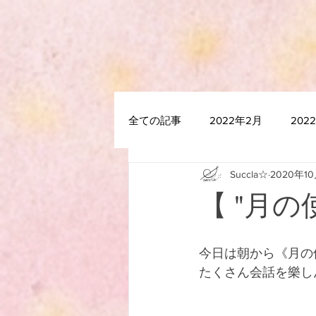
全ての記事
2022年2月
202
Succla☆
2020年1
2021年7月
2021年6月
【 "月の使
2020年12月
2020年11月
今日は朝から《月の
たくさん会話を樂しん
2020年5月
2020年4月