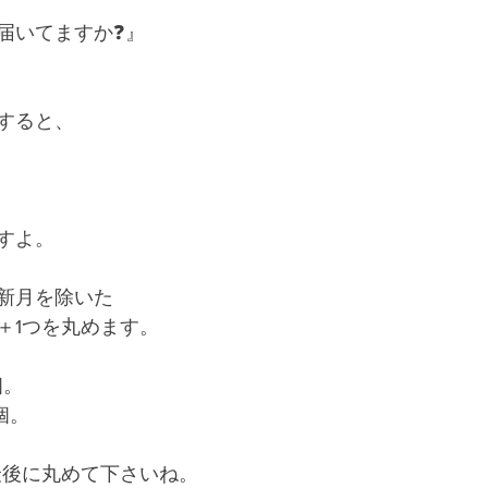
届いてますか❓』
すると、
すよ。
新月を除いた
＋1つを丸めます。
個。
個。
最後に丸めて下さいね。