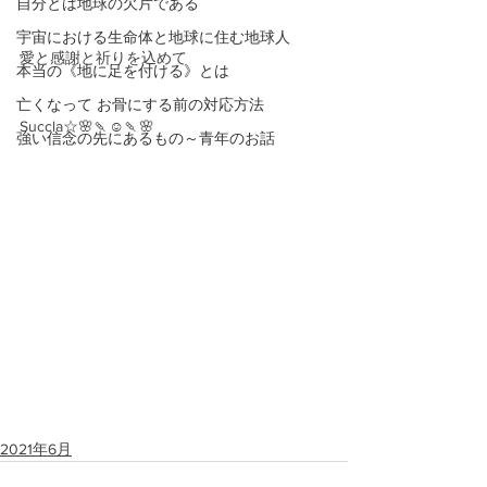
自分とは地球の欠片である
宇宙における生命体と地球に住む地球人
愛と感謝と祈りを込めて
本当の《地に足を付ける》とは
亡くなって お骨にする前の対応方法
Succla☆🌸🍡☺️🍡🌸
強い信念の先にあるもの～青年のお話
2021年6月