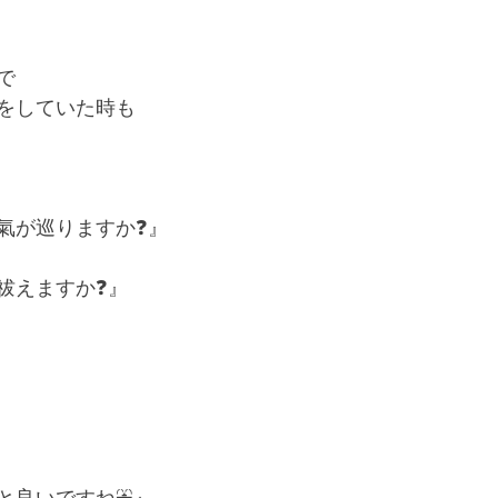
で
をしていた時も
氣が巡りますか❓』
祓えますか❓』