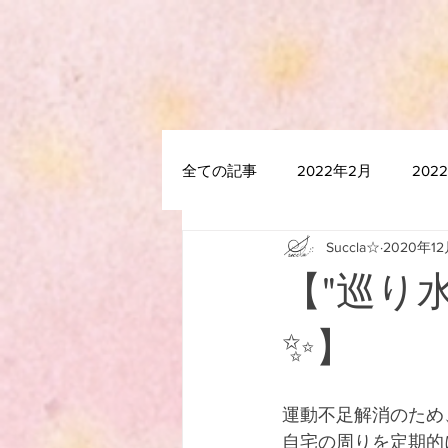
全ての記事
2022年2月
202
Succla☆
2020年1
2021年7月
2021年6月
【"巡り水
2020年12月
2020年11月
✨】
2020年5月
2020年4月
運動不足解消のため
自宅の周りを定期的