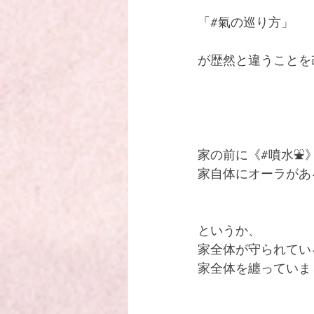
「#氣の巡り方」
が歴然と違うことを
家の前に《#噴水⛲️
家自体にオーラがある
というか、
家全体が守られてい
家全体を纏っていま