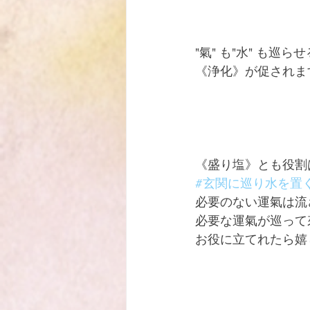
"氣" も"水" も巡
《浄化》が促されま
《盛り塩》とも役割
#玄関に巡り水を置
必要のない運氣は流
必要な運氣が巡って
お役に立てれたら嬉し