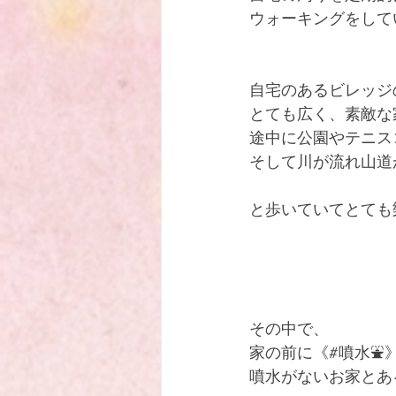
ウォーキングをしていま
ハワイで出逢った 忘れ得ぬ神父
自宅のあるビレッジ
とても広く、素敵な
途中に公園やテニス
そして川が流れ山道
と歩いていてとても樂
その中で、
家の前に《#噴水⛲
噴水がないお家とあ