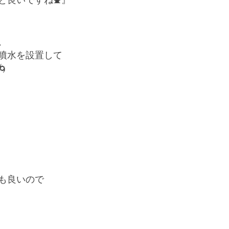
と良いですね⛲️』
、
噴水を設置して

も良いので