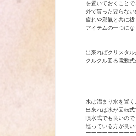
を置いておくことで
外で貰った要らない
疲れや邪氣と共に祓
アイテムの一つになり
出來ればクリスタル
クルクル回る電動式
水は溜まり水を置く
出來れば水が回転式
噴水式でも良いので
巡っている方が良い
￣￣￣￣￣￣￣￣￣