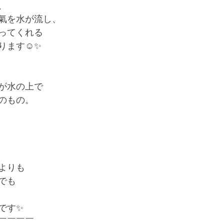
、
氣を水が流し、
ってくれる
ます☺️✨
が水の上で
のもの。
よりも
でも
です✨
￣￣￣￣