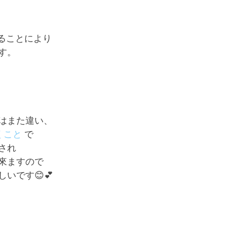
らせることにより
す。
はまた違い、
くこと
 で
され
來ますので
いです😊💕