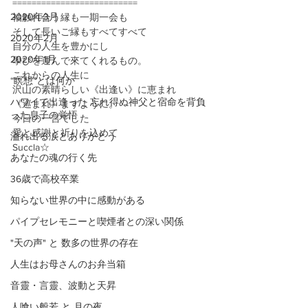
==========================
2020年3月
袖触れ合う縁も一期一会も
そして長いご縁もすべてすべて
2020年2月
自分の人生を豊かにし
2020年1月
學びを運んで來てくれるもの。
これからの人生に
“瞑想”とは何か
沢山の素晴らしい《出逢い》に恵まれ
ハワイで出逢った 忘れ得ぬ神父と宿命を背負
《巡まれ》ますように。
った息子の覚悟
今日の一言でした
愛と感謝と祈りを込めて
溢れ出る涙とありがとう
Succla☆
あなたの魂の行く先
36歳で高校卒業
知らない世界の中に感動がある
パイプセレモニーと喫煙者との深い関係
"天の声" と 数多の世界の存在
人生はお母さんのお弁当箱
音靈・言靈、波動と天昇
人喰い般若 と 月の夜