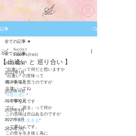
記事
全ての記事
Succla☆
全ての記事
2020年6月18日
【 出逢い と 巡り合い 】
2022年2月
"出逢い" って何だと想いますか
2022年1月
"出逢い" の意味って
2021年12月
色々あると思うのですが
出逢いってね
2021年11月
"
#巡り合い
"
2021年10月
って事なんです
では、「巡る」って何か
2021年9月
この意味は沢山あるのですが
2021年8月
"
#この世に生きる
"
って事なんです。
2021年7月
この世を生き抜く為に