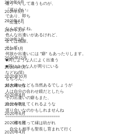
2021年6月
逢うべくして逢うものが、
『巡り合い』
2021年5月
であり、即ち
2021年4月
『出逢い』
なんですよね。
2021年3月
色んな出逢いがあるけれど、
2021年2月
全ては感謝。
そして、
2021年1月
何故か出逢いには "癖" もあったりします。
2020年12月
●同じような人によく出逢う
●同じような人が周りにいる
2020年11月
などね(笑)
2020年10月
もちろん、
好き嫌いなども当然あるでしょうが
2020年9月
人は自分の合わせ鏡だとしたら
2020年8月
その出逢いの癖もまた、
自分を教えてくれるような
2020年7月
巡り合いなのかもしれませんね
2020年6月
==========================
2020年5月
　　巡り巡って縁は紡がれ
　自分も相手も聖長し育まれて行く
2020年4月