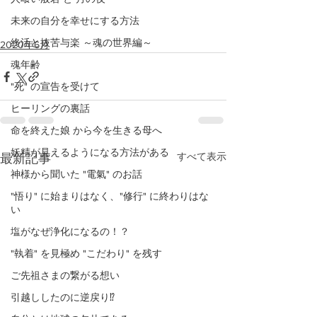
未来の自分を幸せにする方法
終活と抜苦与楽 ～魂の世界編～
2020年6月
魂年齢
"死" の宣告を受けて
ヒーリングの裏話
命を終えた娘 から今を生きる母へ
妖精が見えるようになる方法がある
すべて表示
最新記事
神様から聞いた "電氣" のお話
"悟り" に始まりはなく、"修行" に終わりはな
い
塩がなぜ浄化になるの！？
"執着" を見極め "こだわり" を残す
ご先祖さまの繋がる想い
引越ししたのに逆戻り⁉️