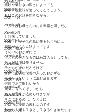
2021年6月
経験や氣付きの深さによっても
2021年5月
解釈する意味が違ってくるでしょう。
私はこのお話を聞きながら、
2021年4月
2021年3月
「人生はお母さんのお弁当箱と同じだな
ぁ。」
2021年2月
と想像していました
2021年1月
お母さんが子供の為に作るお弁当には
愛情がたくさん詰まってます
2020年12月
その中のおかずには、
2020年11月
子どもの好きなものは絶対入るとしても、
それだけでは作りません。
2020年10月
子どもが嫌いだろうけど、
2020年9月
身体に必要な栄養の入ったおかずを
氣付かれないように混ぜ込みます
2020年8月
健康で居て欲しいから、
2020年7月
元気に育ってほしいから
色んな意味が込められますが、
2020年6月
そこにあるのは、ひとえに
2020年5月
絶対的な愛情の表れなのです
私たち人間や生きとし生きる生き物たちは
2020年4月