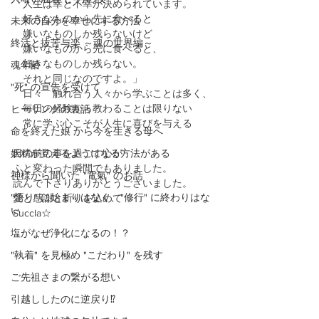
「人生は幸と不幸が決められています。
　好きなものから先に食べると
未来の自分を幸せにする方法
　嫌いなものしか残らないけど
終活と抜苦与楽 ～魂の世界編～
　嫌いなものから先に食べると、
　好きなものしか残らない。
魂年齢
　それと同じなのですよ。」
"死" の宣告を受けて
　日々　触れ合う人々から学ぶことは多く、
　毎日の経験から教わることは限りない
ヒーリングの裏話
　常に学ぶ心こそが人生に喜びを与える
命を終えた娘 から今を生きる母へ
妖精が見えるようになる方法がある
目の前の事を過ごす心が
ふと変わった瞬間でもありました。
神様から聞いた "電氣" のお話
読んで下さりありがとうございました。
"悟り" に始まりはなく、"修行" に終わりはな
愛と感謝と祈りを込めて
い
Succla☆
塩がなぜ浄化になるの！？
"執着" を見極め "こだわり" を残す
ご先祖さまの繋がる想い
引越ししたのに逆戻り⁉️