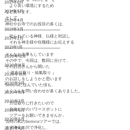
2021年6月
　より良い環境にするため
2021年5月
などあります。
そして、
2021年4月
神社やお寺でのお役目の多くは、
2021年3月
===========================
　祀られている神様、仏様と対話し
2021年2月
　それを神主様や住職様にお伝えする
2021年1月
===========================
そんなお志事もしています
2020年12月
その中で、今回は、数回に分けて、
2020年11月
そのお坊さんから聞いた
『 逆方位取り・祐氣取り 』
2020年10月
のお話しをしようかと思います
2020年9月
Sedonaに住んでいた頃も、
よくこんな問い合わせが多くありました。
2020年8月
2020年7月
「方位取りに行きたいので
　自分だけのパワースポットに
2020年6月
　ツアーをお願いできませんか」
2020年5月
当時の私のSedonaツアーでは、
まず浄化の川で浄化し、
2020年4月