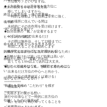
「方位取り」といいますね。
●「方位取り」は居住地を吉方位に
未来の自分を幸せにする方法
　移してしまいますから、
終活と抜苦与楽 ～魂の世界編～
　一時的な移動よりも効果は非常に強く、
　その場所に住んでいる間は
魂年齢
　永続的にその吉作用を受け続けます。
"死" の宣告を受けて
●自分自身の「氣」が定着するまで
　60日掛かるので出来るだけ
ヒーリングの裏話
　その間は無外泊、そして23時までに
命を終えた娘 から今を生きる母へ
　布団に入ることをお勧めします
妖精が見えるようになる方法がある
（氣学では23時が日にちの変わり目なため）
●距離が遠ければ遠いほど効果は高いが、
神様から聞いた "電氣" のお話
　近くても１km以上であれば大丈夫。
"悟り" に始まりはなく、"修行" に終わりはな
●なるべく純粋な「氣」を吸収するために、
い
　出来るだけ方位の中心へと向かう。
（他の方位の境界線近くは避ける）
塩がなぜ浄化になるの！？
==========
"執着" を見極め "こだわり" を残す
　祐氣取り
==========
ご先祖さまの繋がる想い
旅行や出張などで一時的に吉方位の
引越ししたのに逆戻り⁉️
「氣」を浴びて再び帰ってくることを
「祐氣取り」といいます。