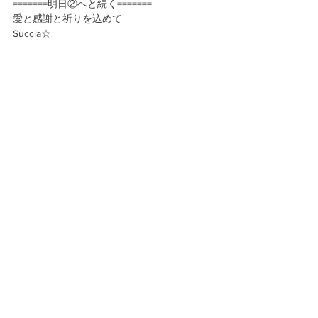
=======明日②へと続く=======
愛と感謝と祈りを込めて
Succla☆