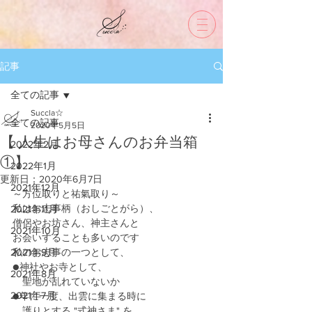
記事
全ての記事
Succla☆
全ての記事
2020年5月5日
【 人生はお母さんのお弁当箱
2022年2月
①】
2022年1月
更新日：
2020年6月7日
2021年12月
～方位取りと祐氣取り～
私はお志事柄（おしごとがら）、
2021年11月
僧侶やお坊さん、神主さんと
2021年10月
お会いすることも多いのです
2021年9月
私のお志事の一つとして、
●神社やお寺として、
2021年8月
　聖地が乱れていないか
2021年7月
●年に一度、出雲に集まる時に
　護りとする "式神さま" を