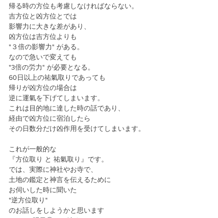
帰る時の方位も考慮しなければならない。
吉方位と凶方位とでは
影響力に大きな差があり、
凶方位は吉方位よりも
"３倍の影響力" がある。
なので急いで変えても
"3倍の労力" が必要となる。
60日以上の祐氣取りであっても
帰りが凶方位の場合は
逆に運氣を下げてしまいます。
これは目的地に達した時の話であり、
経由で凶方位に宿泊したら
その日数分だけ凶作用を受けてしまいます。
これが一般的な
『方位取り と 祐氣取り』です。
では、実際に神社やお寺で、
土地の鑑定と神言を伝えるために
お伺いした時に聞いた
"逆方位取り" 　
のお話しをしようかと思います