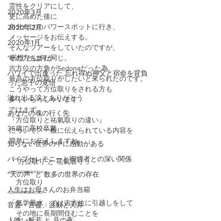
霊性をクリアにして、
2020年3月
更に高めた後に
自分だけのパワースポットに行き、
2020年2月
メッセージをお伝えする。
2020年1月
そんなツアーをしていたのですが、
“瞑想”とは何か
その方もまた同じ。
吉方位の方角がSedonaだった為、
ハワイで出逢った 忘れ得ぬ神父と宿命を背負
最高の方位取りがしたいと來られたのです。
った息子の覚悟
こうやって方位取りをされる方も
溢れ出る涙とありがとう
多くいらっしゃいます
ではまず、
あなたの魂の行く先
『方位取りと祐氣取りの違い』
36歳で高校卒業
について、一般に伝えられている内容を
簡単にお伝えしますね
知らない世界の中に感動がある
パイプセレモニーと喫煙者との深い関係
『 方位取り と 祐氣取り 』
==========
"天の声" と 数多の世界の存在
　方位取り
人生はお母さんのお弁当箱
==========
「気学風水」では吉方位に引越しをして
音靈・言靈、波動と天昇
　その地に長期間住むことを
人喰い般若 と 月の夜