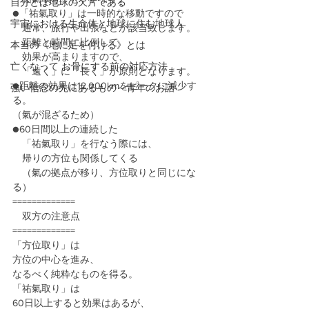
自分とは地球の欠片である
●「祐氣取り」は一時的な移動ですので
宇宙における生命体と地球に住む地球人
　通常、旅行や出張などが該当致します。
　距離と時間に比例して
本当の《地に足を付ける》とは
　効果が高まりますので、
亡くなって お骨にする前の対応方法
　「遠く」に「長く」が原則となります。　
●距離の効果は12,000kmをピークに減少す
強い信念の先にあるもの～青年のお話
る。
（氣が混ざるため）
●60日間以上の連続した
　「祐氣取り」を行なう際には、
　帰りの方位も関係してくる 
　（氣の拠点が移り、方位取りと同じにな
る）
=============
　双方の注意点
=============
「方位取り」は
方位の中心を進み、
なるべく純粋なものを得る。
「祐氣取り」は
60日以上すると効果はあるが、