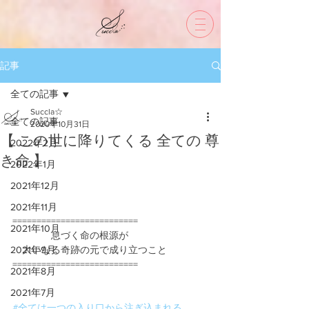
記事
全ての記事
Succla☆
全ての記事
2020年10月31日
【 この世に降りてくる 全ての 尊
2022年2月
き命 】
2022年1月
2021年12月
2021年11月
==========================
2021年10月
　　　　息づく命の根源が
2021年9月
　大いなる奇跡の元で成り立つこと
==========================
2021年8月
2021年7月
#全ては一つの入り口から注ぎ込まれる