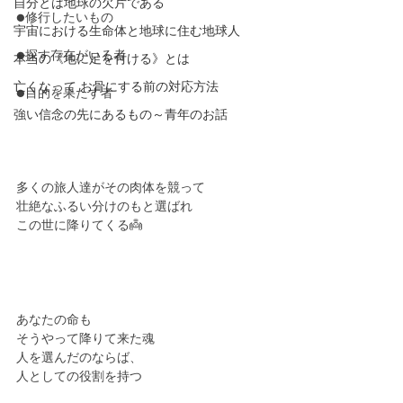
自分とは地球の欠片である
●修行したいもの
宇宙における生命体と地球に住む地球人
●探す存在がいる者
本当の《地に足を付ける》とは
亡くなって お骨にする前の対応方法
●目的を果たす者
強い信念の先にあるもの～青年のお話
多くの旅人達がその肉体を競って
壮絶なふるい分けのもと選ばれ
この世に降りてくる👼
あなたの命も
そうやって降りて来た魂
人を選んだのならば、
人としての役割を持つ