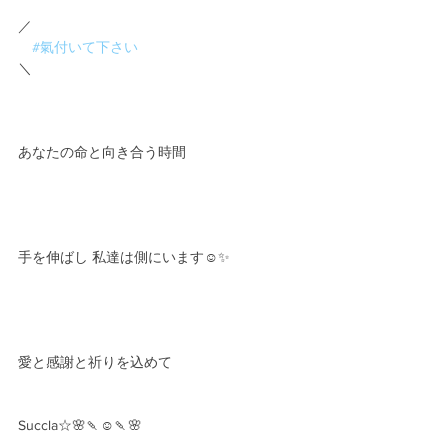
／
#氣付いて下さい
＼
あなたの命と向き合う時間
手を伸ばし 私達は側にいます☺️✨
愛と感謝と祈りを込めて
Succla☆🌸🍡☺️🍡🌸