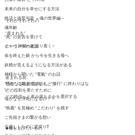
未来の自分を幸せにする方法
終活と抜苦与楽 ～魂の世界編～
それがそれぞれの
魂年齢
”産まれる”
"死" の宣告を受けて
という神秘へと辿り着く✨
ヒーリングの裏話
命を終えた娘 から今を生きる母へ
妖精が見えるようになる方法がある
神様から聞いた "電氣" のお話
産まれる前、
"悟り" に始まりはなく、"修行" に終わりはな
壮絶なる取捨選択のもと、
い
どの役割を果たすために
どの時代へと産み落ちるかを選択する
塩がなぜ浄化になるの！？
"執着" を見極め "こだわり" を残す
ご先祖さまの繋がる想い
引越ししたのに逆戻り⁉️
●魂を上げたいもの