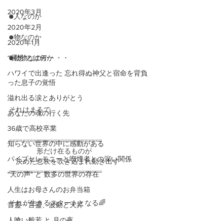
2020年3月
●人なのか
2020年2月
●物なのか
2020年1月
“瞑想”とは何か
●動物なのか・・・
ハワイで出逢った 忘れ得ぬ神父と宿命を背負
った息子の覚悟
溢れ出る涙とありがとう
それはまるで
あなたの魂の行く先
36歳で高校卒業
===========================
知らない世界の中に感動がある
　　　　形だけ在るものが 
パイプセレモニーと喫煙者との深い関係
　決めた息吹を吹き込まれ動き出す
===========================
"天の声" と 数多の世界の存在
人生はお母さんのお弁当箱
それが生きるスタートとなる🌈
音靈・言靈、波動と天昇
人喰い般若 と 月の夜