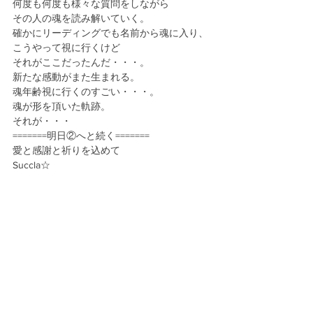
何度も何度も様々な質問をしながら
その人の魂を読み解いていく。
確かにリーディングでも名前から魂に入り、
こうやって視に行くけど
それがここだったんだ・・・。
新たな感動がまた生まれる。
魂年齢視に行くのすごい・・・。
魂が形を頂いた軌跡。
それが・・・
=======明日②へと続く=======
愛と感謝と祈りを込めて
Succla☆