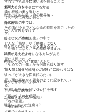
それよりも遥かに深い魂を視ることに
感動しかない
未来の自分を幸せにする方法
魂の根幹の奥を進むと、
終活と抜苦与楽 ～魂の世界編～
その中央に神殿がある。
その神殿の中では、
魂年齢
その魂が今までどんな命の時間を過ごしたの
"死" の宣告を受けて
か。
今までの「命の一生」の中で
ヒーリングの裏話
どんな「植物」や「動物」になり
命を終えた娘 から今を生きる母へ
「生物」になり、その基礎が育まれ、
妖精が見えるようになる方法がある
人間になったのか。
更に人間になった
神様から聞いた "電氣" のお話
「初めての一生」から何度も繰り返す
"悟り" に始まりはなく、"修行" に終わりはな
「人間」をどう生きたのか。
い
すべてが大きな図書館みたいに
壁一面に事細かく題名のように記されてい
塩がなぜ浄化になるの！？
る。
"執着" を見極め "こだわり" を残す
ここが魂の図書館・・・。
『魂の生まれた伝記』
ご先祖さまの繋がる想い
『魂の宿題』
引越ししたのに逆戻り⁉️
『魂の感情』
『魂のつながり』