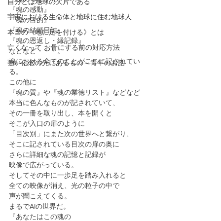
自分とは地球の欠片である
『魂の感動』
宇宙における生命体と地球に住む地球人
『魂の目的』
『魂の結婚日誌』
本当の《地に足を付ける》とは
『魂の恩返し・縁記録』
亡くなって お骨にする前の対応方法
などなど・・・。
魂における全てのことがここに記されてい
強い信念の先にあるもの～青年のお話
る。
この他に
『魂の質』や『魂の業徳リスト』などなど
本当に色んなものが記されていて、
その一冊を取り出し、本を開くと
そこが入口の扉のように
「目次別」にまた次の世界へと繋がり、
そこに記されている目次の扉の奥に
さらに詳細な魂の記憶と記録が
映像で広がっている。
そしてその中に一歩足を踏み入れると
全ての映像が消え、光の粒子の中で
声が聞こえてくる。
まるでAIの世界だ。
『あなたはこの魂の