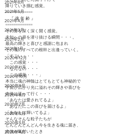
2021年6月
降りていき掴む感覚。
2021年5月
=============
　『 魂 年 齢 』
2021年4月
=============
2021年3月
その扉を深く深く開く感覚。
未知への扉を潜り抜ける瞬間・・・。
2021年2月
最高の輝きと喜びと感謝に包まれ
2021年1月
その魂のすべての根幹と出逢っていく。
「すごい・・・
2020年12月
　この感覚・・・
2020年11月
　なんなの・・・
　この感覚・・・」
2020年10月
本当に魂の神髄はとてもとても神秘的で
2020年9月
宇宙が広がり光に溢れその輝きや喜びを
肉体に送って行く・・・
2020年8月
「あなたは愛されてるよ」
2020年7月
「あなたにこの喜びを届けるよ」
「あなたは輝いてるよ」
2020年6月
そんなそんな粒子たちが
2020年5月
どんどんどんどん今を生きる魂に届き、
肉体が氣付いたとき
2020年4月