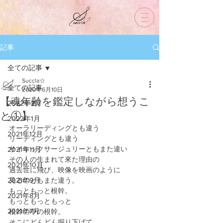
記事
全ての記事
Succla☆
全ての記事
2020年6月10日
【魂年齢を鑑定しながら想うこ
2022年2月
と①】
2022年1月
オーラリーディングとも違う
2021年12月
リーディングとも違う
サイキックサージュリーともまた違い
2021年11月
その人の生まれて來た理由の
2021年10月
過去世に飛び、映像を映画のように
2021年9月
見るのともまた違う。
もっともっと根幹。
2021年8月
もっともっともっと
2021年7月
根幹の中の根幹。
そこにどんどん掘り下げて