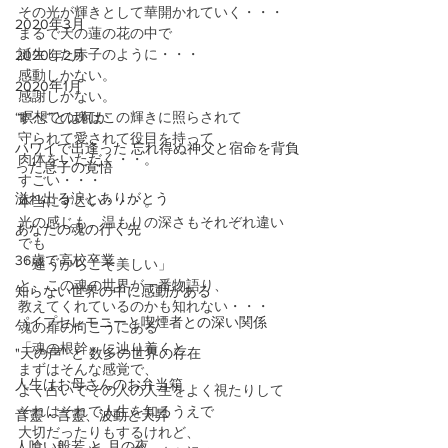
その光が輝きとして華開かれていく・・・
2020年3月
まるで天の蓮の花の中で
誕生した赤子のように・・・
2020年2月
感動しかない。
2020年1月
感謝しかない。
“瞑想”とは何か
すべての魂はこの輝きに照らされて
守られて愛されて役目を持って
ハワイで出逢った 忘れ得ぬ神父と宿命を背負
肉体をいただく・・。
った息子の覚悟
すごい・・・
溢れ出る涙とありがとう
本当にすごい・・・。
光の感じも、温もりの深さもそれぞれ違い
あなたの魂の行く先
でも
36歳で高校卒業
「違うからこそ美しい」
と、この魂の世界が一番物語り、
知らない世界の中に感動がある
教えてくれているのかも知れない・・・
パイプセレモニーと喫煙者との深い関係
魂の扉の向こうにある
「魂の根幹」に辿り着くと
"天の声" と 数多の世界の存在
まずはそんな感覚で、
人生はお母さんのお弁当箱
よく占いでその人の人生をよく視たりして
それはそれで人生を知るうえで
音靈・言靈、波動と天昇
大切だったりもするけれど、
人喰い般若 と 月の夜