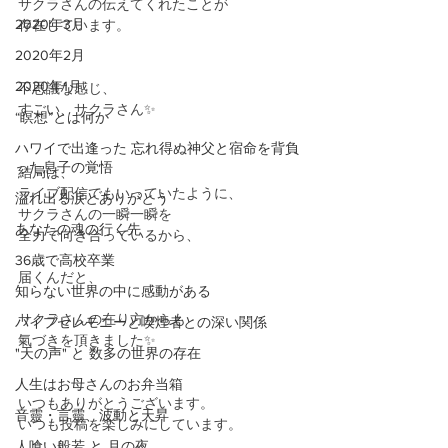
サクラさんの伝えてくれたことが
2020年3月
存在しています。
2020年2月
2020年1月
不思議な感じ、
すごい、サクラさん✨
“瞑想”とは何か
ハワイで出逢った 忘れ得ぬ神父と宿命を背負
った息子の覚悟
結局は、
ライブ配信でもいっていたように、
溢れ出る涙とありがとう
サクラさんの一瞬一瞬を
あなたの魂の行く先
全力で向き合っているから、
36歳で高校卒業
届くんだと、
知らない世界の中に感動がある
サクラさんの在り方からも
パイプセレモニーと喫煙者との深い関係
氣づきを頂きました✨
"天の声" と 数多の世界の存在
人生はお母さんのお弁当箱
いつもありがとうございます。
音靈・言靈、波動と天昇
いつも投稿を楽しみにしています。
人喰い般若 と 月の夜