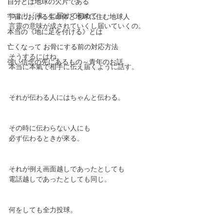
自分とは地球の欠片である
つまり「魂」に届けて初めて
宇宙における生命体と地球に住む地球人
言靈の意味が成されていくし届いていくの。
本当の《地に足を付ける》とは
亡くなって お骨にする前の対応方法
そうするにはね、
強い信念の先にあるもの～青年のお話
本当に本氣で相手に伝え届くように話す。
それが伝わる人にはちゃんと伝わる。
その時に伝わらない人にも
必ず伝わるときが來る。
それが例え画面越しであったとしても
電話越しであったとしても同じ。
何をしても全力投球。