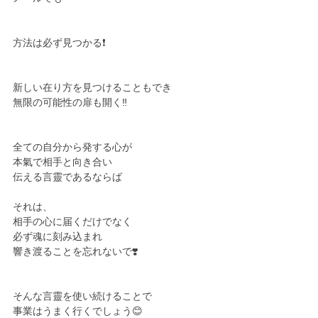
方法は必ず見つかる❗️
新しい在り方を見つけることもでき
無限の可能性の扉も開く‼️
全ての自分から発する心が
本氣で相手と向き合い
伝える言靈であるならば
それは、
相手の心に届くだけでなく
必ず魂に刻み込まれ
響き渡ることを忘れないで❣️
そんな言靈を使い続けることで
事業はうまく行くでしょう😊