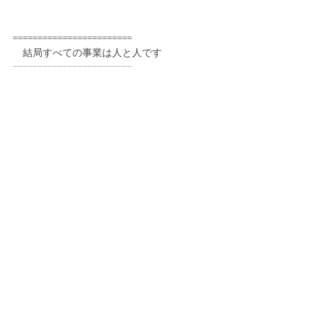
========================
　結局すべての事業は人と人です
========================
人の心にしっかりと繋がりがあれば
必ずその繋がりを求めて
そこから學びたくて人は必ずついてくる。
そして人は集まります。
上辺だけのお洒落な人の集め方も
一時的であれば悪くないでしょう。
でも人が本質として求めているものは
間違いなく、