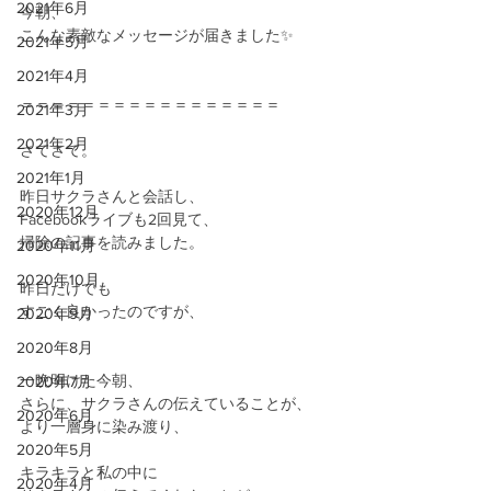
2021年6月
今朝、
こんな素敵なメッセージが届きました✨
2021年5月
2021年4月
＝＝＝＝＝＝＝＝＝＝＝＝＝＝＝＝＝
2021年3月
2021年2月
さてさて。
2021年1月
昨日サクラさんと会話し、
2020年12月
Facebookライブも2回見て、
掃除の記事を読みました。
2020年11月
2020年10月
昨日だけでも
すごく良かったのですが、
2020年9月
2020年8月
一晩明けた今朝、
2020年7月
さらに、サクラさんの伝えていることが、
2020年6月
より一層身に染み渡り、
2020年5月
キラキラと私の中に
2020年4月