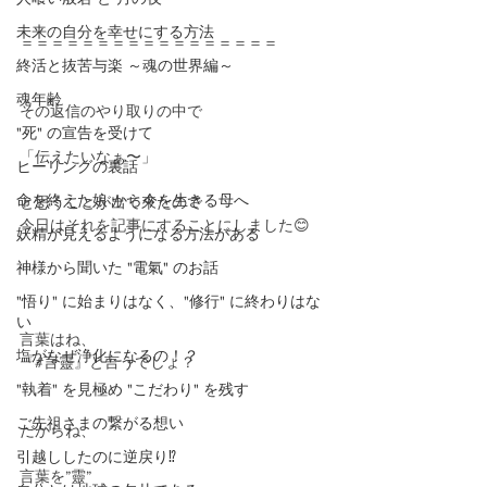
未来の自分を幸せにする方法
＝＝＝＝＝＝＝＝＝＝＝＝＝＝＝＝＝
終活と抜苦与楽 ～魂の世界編～
魂年齢
その返信のやり取りの中で
"死" の宣告を受けて
「伝えたいなぁ〜」
ヒーリングの裏話
命を終えた娘 から今を生きる母へ
と思うことが出て來たので
今日はそれを記事にすることにしました😊
妖精が見えるようになる方法がある
神様から聞いた "電氣" のお話
"悟り" に始まりはなく、"修行" に終わりはな
い
言葉はね、
塩がなぜ浄化になるの！？
『#言靈』と言うでしょ？
"執着" を見極め "こだわり" を残す
ご先祖さまの繋がる想い
だからね、
引越ししたのに逆戻り⁉️
言葉を”靈”