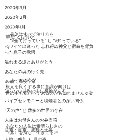
2020年3月
2020年2月
2020年1月
／　
　身体はすべて治り方を
“瞑想”とは何か
　”#全て持っている” し ”#知っている”
ハワイで出逢った 忘れ得ぬ神父と宿命を背負
＼
った息子の覚悟
溢れ出る涙とありがとう
あなたの魂の行く先
一人一人の心が
36歳で高校卒業
根元を良くする事に意識が向けば
知らない世界の中に感動がある
世の中も変わって来るのかも知れません☺️🌸
パイプセレモニーと喫煙者との深い関係
"天の声" と 数多の世界の存在
人生はお母さんのお弁当箱
あなたの人生は素晴らしさの
音靈・言靈、波動と天昇
《素》を持ち、生きてる🌱
人喰い般若 と 月の夜