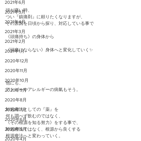
2021年6月
頭が痛い時、
2021年5月
つい『鎮痛剤』に頼りたくなりますが、
2021年4月
その原因を日頃から探り、対応している事で
2021年3月
《頭痛持ち》の身体から
2021年2月
《頭痛にならない》身体へと変化していく✨
2021年1月
2020年12月
2020年11月
2020年10月
他にも、
アトピーやアレルギーの病氣もそう。
2020年9月
2020年8月
対処療法としての『薬』を
2020年7月
何も調べず飲むのではなく、
2020年6月
《その根源を知る努力》をする事で、
2020年5月
対処療法ではなく、根源から良くする
根源療法へと変わっていく。
2020年4月