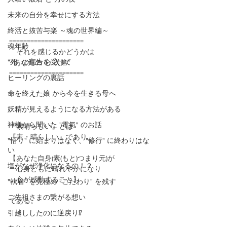
未来の自分を幸せにする方法
終活と抜苦与楽 ～魂の世界編～
=====================
魂年齢
　それを感じるかどうかは
"死" の宣告を受けて
 "あなたの 心 次第"
=====================
ヒーリングの裏話
命を終えた娘 から今を生きる母へ
妖精が見えるようになる方法がある
神様から聞いた "電氣" のお話
『素晴らしい』とは
『素・晴らしい』であり、
"悟り" に始まりはなく、"修行" に終わりはな
い
【あなた自身(素(もと)つまり元)が
塩がなぜ浄化になるの！？
　心身ともに晴れやかになり
　心が感動すること】
"執着" を見極め "こだわり" を残す
ご先祖さまの繋がる想い
である。
引越ししたのに逆戻り⁉️