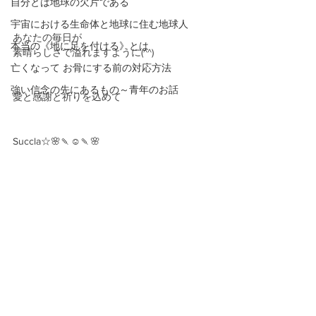
自分とは地球の欠片である
宇宙における生命体と地球に住む地球人
あなたの毎日が
本当の《地に足を付ける》とは
素晴らしさで溢れますように(^^)
亡くなって お骨にする前の対応方法
強い信念の先にあるもの～青年のお話
愛と感謝と祈りを込めて
Succla☆🌸🍡☺️🍡🌸