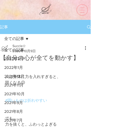
記事
全ての記事
Succla☆
全ての記事
2020年10月9日
【自分の心が全てを動かす】
2022年2月
2022年1月
2021年12月
人は身体に力を入れすぎると、
固くなる😖
2021年11月
2021年10月
#固いものは折れやすい
2021年9月
2021年8月
でも、
2021年7月
力を抜くと、ふわっとよぎる　