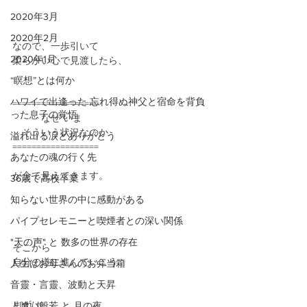
2020年3月
2020年2月
なので、一歩引いて
2020年1月
柔らかい心で見渡したら、
“瞑想”とは何か
ハワイで出逢った 忘れ得ぬ神父と宿命を背負
==================
った息子の覚悟
　　　なぜ いま
　そういう状況なのか
溢れ出る涙とありがとう
==================
あなたの魂の行く先
が全て見えてきます。
36歳で高校卒業
知らない世界の中に感動がある
パイプセレモニーと喫煙者との深い関係
"天の声" と 数多の世界の存在
そこから
自分の道に進んでいこう✨
人生はお母さんのお弁当箱
音靈・言靈、波動と天昇
まずは
人喰い般若 と 月の夜