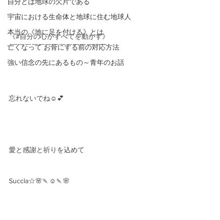
自分とは地球の欠片である
宇宙における生命体と地球に住む地球人
本当の《地に足を付ける》とは
《#自分の心がすべてを動かす》
﻿ ￣￣￣￣￣￣￣￣￣￣￣￣￣￣
亡くなって お骨にする前の対応方法
強い信念の先にあるもの～青年のお話
忘れないでね☺️💕
愛と感謝と祈りを込めて
Succla☆🌸🍡☺️🍡🌸