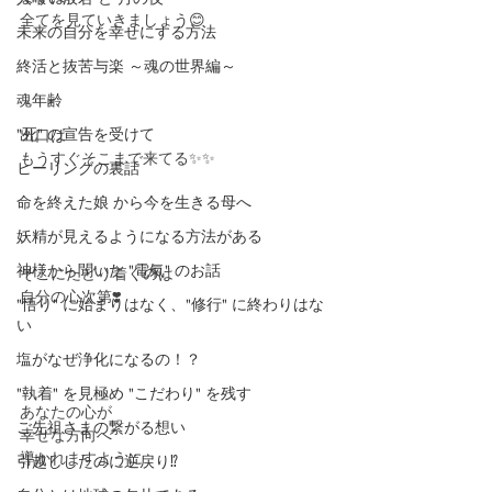
全てを見ていきましょう😊
未来の自分を幸せにする方法
終活と抜苦与楽 ～魂の世界編～
魂年齢
"死" の宣告を受けて
出口は
もうすぐそこまで来てる✨✨
ヒーリングの裏話
命を終えた娘 から今を生きる母へ
妖精が見えるようになる方法がある
神様から聞いた "電氣" のお話
そこにたどり着くのは
自分の心次第❣️
"悟り" に始まりはなく、"修行" に終わりはな
い
塩がなぜ浄化になるの！？
"執着" を見極め "こだわり" を残す
あなたの心が
ご先祖さまの繋がる想い
幸せな方向へ
導かれますように
引越ししたのに逆戻り⁉️