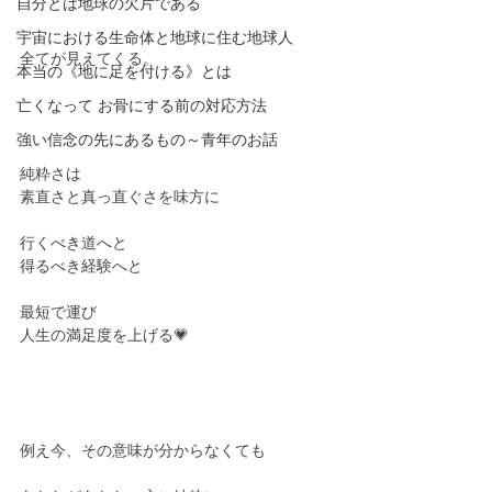
自分とは地球の欠片である
宇宙における生命体と地球に住む地球人
全てが見えてくる。
本当の《地に足を付ける》とは
亡くなって お骨にする前の対応方法
強い信念の先にあるもの～青年のお話
純粋さは
素直さと真っ直ぐさを味方に
行くべき道へと
得るべき経験へと
最短で運び
人生の満足度を上げる💗
例え今、その意味が分からなくても