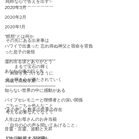
純粋な心で答えを出す✨
2020年3月
￣￣￣￣￣￣￣￣￣￣￣
2020年2月
2020年1月
“瞑想”とは何か
その先にある出來事は
ハワイで出逢った 忘れ得ぬ神父と宿命を背負
った息子の覚悟
=======================
溢れ出る涙とありがとう
　　まるで宝石の輝く
あなたの魂の行く先
　洞窟を見つけるように
光り輝き心が満たされていく
36歳で高校卒業
=======================
知らない世界の中に感動がある
パイプセレモニーと喫煙者との深い関係
ごちゃごちゃ色んなこと
"天の声" と 数多の世界の存在
考える必要なんてなくて
人生はお母さんのお弁当箱
「自分の心の声を聞いてあげること」
音靈・言靈、波動と天昇
で、回り道する時間も
人喰い般若 と 月の夜