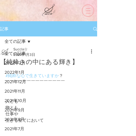
記事
全ての記事
Succla☆
全ての記事
2021年1月3日
【純粋さの中にある輝き】
2022年2月
2022年1月
#純粋な心で生きていますか
？
2021年12月
￣￣￣￣￣￣￣￣￣￣￣￣￣￣
2021年11月
2021年10月
人とも
物とも
2021年9月
仕事や
2021年8月
生きる全てにおいて
2021年7月