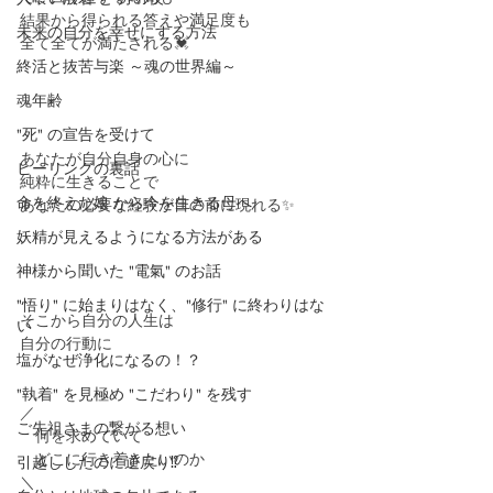
結果から得られる答えや満足度も
未来の自分を幸せにする方法
全て全てが満たされる💓
終活と抜苦与楽 ～魂の世界編～
魂年齢
"死" の宣告を受けて
あなたが自分自身の心に
ヒーリングの裏話
純粋に生きることで
命を終えた娘 から今を生きる母へ
あなたの必要な経験が目の前に現れる✨
妖精が見えるようになる方法がある
神様から聞いた "電氣" のお話
"悟り" に始まりはなく、"修行" に終わりはな
そこから自分の人生は
い
自分の行動に
塩がなぜ浄化になるの！？
"執着" を見極め "こだわり" を残す
／
ご先祖さまの繋がる想い
　何を求めていて
　どこに行き着きたいのか
引越ししたのに逆戻り⁉️
＼