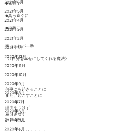
2021年6月
●素直で
2021年5月
●真っ直ぐに
2021年4月
●純粋に
2021年3月
2021年2月
実はこれが一番
2021年1月
2020年12月
《#自分を幸せにしてくれる魔法》
2020年11月
2020年10月
2020年9月
何事にも起きることに
2020年8月
また、起こすことに
2020年7月
理由をつけず
2020年6月
差引きせず
2020年5月
計算を外し
2020年4月