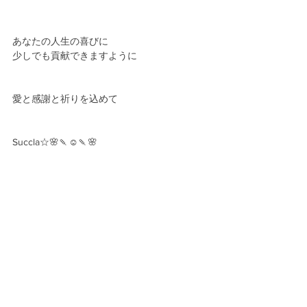
あなたの人生の喜びに
少しでも貢献できますように
愛と感謝と祈りを込めて
Succla☆🌸🍡☺️🍡🌸