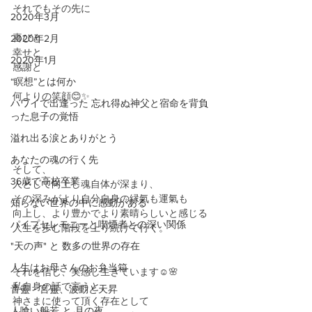
それでもその先に
2020年3月
喜びと
2020年2月
幸せと
2020年1月
感謝と
“瞑想”とは何か
何よりの笑顔😊✨
ハワイで出逢った 忘れ得ぬ神父と宿命を背負
った息子の覚悟
溢れ出る涙とありがとう
あなたの魂の行く先
そして、
36歳で高校卒業
人として向上し魂自体が深まり、
その深みがより自分自身の縁氣も運氣も
知らない世界の中に感動がある
向上し、より豊かでより素晴らしいと感じる
パイプセレモニーと喫煙者との深い関係
人生を歩む階段を上り続けて行く。
"天の声" と 数多の世界の存在
人生はお母さんのお弁当箱
それを信じ、実感し生きています☺️🌸
私自身の話で言うと、
音靈・言靈、波動と天昇
神さまに使って頂く存在として
人喰い般若 と 月の夜