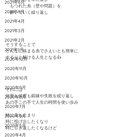
2021年6月
　もつれた糸（壁や問題）を
2021年5月
　解いていく繰り返し
2021年4月
2021年3月
2021年2月
そうすることで
2021年1月
どんなに絡まる糸でさえいとも簡単に
するりと解ける人生となる👍
2020年12月
2020年11月
2020年10月
2020年9月
それには
何度も何度も鍛錬や失敗を繰り返し
2020年8月
あの手この手で人生の時間を使い歩み
2020年7月
時に立ち止まり
2020年6月
時に投げ出したくなり
2020年5月
時に引き返したくなるけど
2020年4月