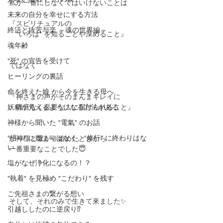
私が一番にしなくてはいけないことは
未来の自分を幸せにする方法
『スピリチュアルの
終活と抜苦与楽 ～魂の世界編～
　"いろは" を知ることや深めること』
魂年齢
"死" の宣告を受けて
ではなく
ヒーリングの裏話
命を終えた娘 から今を生きる母へ
『神さまの声がそのまんまキレイに
妖精が見えるようになる方法がある
　雑音なく必要な人に届けられること』
神様から聞いた "電氣" のお話
"悟り" に始まりはなく、"修行" に終わりはな
が神様と繋がり始めたときから
い
一番重要なことでした😇
塩がなぜ浄化になるの！？
"執着" を見極め "こだわり" を残す
ご先祖さまの繋がる想い
そして、それのみで生きて來ました✨
引越ししたのに逆戻り⁉️