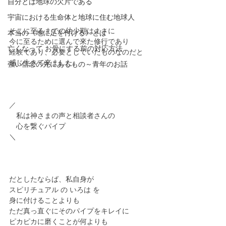
自分とは地球の欠片である
宇宙における生命体と地球に住む地球人
そこに至るまでの幼少期はまさに
本当の《地に足を付ける》とは
今に至るために選んで來た修行であり
亡くなって お骨にする前の対応方法
経験であり、必要としていたものなのだと
感じ生きて來ました。
強い信念の先にあるもの～青年のお話
／
　私は神さまの声と相談者さんの
　心を繋ぐパイプ
＼
だとしたならば、私自身が
スピリチュアル の いろは を
身に付けることよりも
ただ真っ直ぐにそのパイプをキレイに
ピカピカに磨くことが何よりも