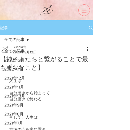
記事
全ての記事
Succla☆
全ての記事
2020年8月12日
【神さまたちと繋がることで最
2022年2月
も重要なこと】
2022年1月
2021年12月
　人生は
2021年11月
　自分磨きから始まって
2021年10月
　自分磨きで終わる
2021年9月
2021年8月
　そして、人生は
2021年7月
　功徳の心を常に置き