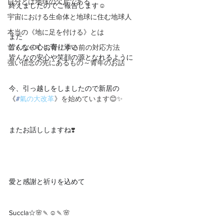
自分とは地球の欠片である
終えましたのでご報告します
☺️
宇宙における生命体と地球に住む地球人
本当の《地に足を付ける》とは
また
皆んなの心に寄り添い
亡くなって お骨にする前の対応方法
皆んなの安心や笑顔の源となれるように
強い信念の先にあるもの～青年のお話
今、引っ越しをしましたので新居の
《
#
氣の大改革
》を始めています😊✨
またお話ししますね
❣️
愛と感謝と祈りを込めて
Succla☆
🌸🍡☺️🍡🌸