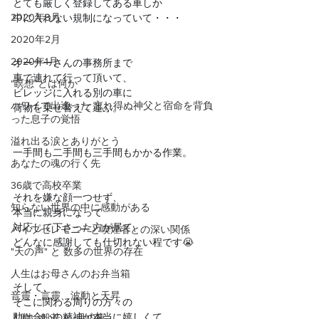
とても厳しく登録してある車しか
2020年3月
中に入れない規制になっていて・・・
2020年2月
2020年1月
オーナーさんの事務所まで
車で連れて行って頂いて、
“瞑想”とは何か
ビレッジに入れる別の車に
ハワイで出逢った 忘れ得ぬ神父と宿命を背負
荷物を乗せ替えて運ぶ。
った息子の覚悟
溢れ出る涙とありがとう
一手間も二手間も三手間もかかる作業。
あなたの魂の行く先
36歳で高校卒業
それを嫌な顔一つせず、
知らない世界の中に感動がある
本当に親身になって
対応して下さった方が居て、
パイプセレモニーと喫煙者との深い関係
どんなに感謝しても仕切れない程です
😭
"天の声" と 数多の世界の存在
人生はお母さんのお弁当箱
そして、
音靈・言靈、波動と天昇
そこに関わる周りの方々の
助け合いの精神が本当に嬉しくて
人喰い般若 と 月の夜