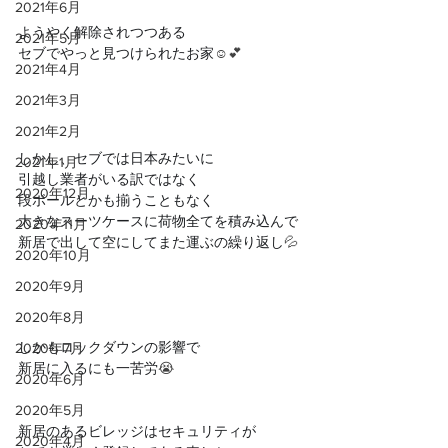
2021年6月
ようやく解除されつつある
2021年5月
セブでやっと見つけられたお家
☺️💕
2021年4月
2021年3月
2021年2月
しかし、セブでは日本みたいに
2021年1月
引越し業者がいる訳ではなく
2020年12月
段ボールとかも揃うこともなく
大きなスーツケースに荷物全てを積み込んで
2020年11月
新居で出して空にしてまた運ぶの繰り返し
💦
2020年10月
2020年9月
2020年8月
しかもロックダウンの影響で
2020年7月
新居に入るにも一苦労
😭
2020年6月
2020年5月
新居のあるビレッジはセキュリティが
2020年4月