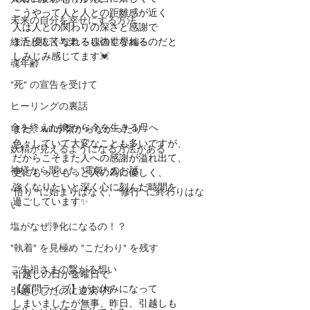
こうやって人と人との距離感が近く
未来の自分を幸せにする方法
人は人との関わりの深さと感謝で
終活と抜苦与楽 ～魂の世界編～
また優しくなれるし強くなれるのだと
しみじみ感じてます
💓
魂年齢
"死" の宣告を受けて
ヒーリングの裏話
命を終えた娘 から今を生きる母へ
まだ、wifiが繋がらなかったり
色々していて大変なことも多いですが、
妖精が見えるようになる方法がある
だからこそまた人への感謝が溢れ出て、
神様から聞いた "電氣" のお話
更にもっともっと人の為に優しく、
強くなりたいと深く心に刻んだ時間を
"悟り" に始まりはなく、"修行" に終わりはな
過ごしています
✨
い
塩がなぜ浄化になるの！？
"執着" を見極め "こだわり" を残す
ご先祖さまの繋がる想い
引越しの日が金曜日で
【質問ライブ】がお休みになって
引越ししたのに逆戻り⁉️
しまいましたが無事、昨日、引越しも