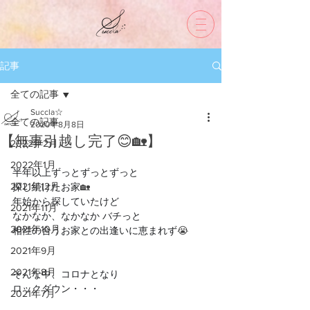
記事
全ての記事
Succla☆
全ての記事
2020年8月8日
【無事引越し完了😊🏡】
2022年2月
2022年1月
半年以上ずっとずっとずっと
2021年12月
探し続けたお家
🏡
年始から探していたけど
2021年11月
なかなか、なかなか バチっと
2021年10月
相性の合うお家との出逢いに恵まれず
😭
2021年9月
2021年8月
そんな中、コロナとなり
ロックダウン・・・
2021年7月