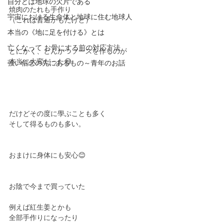
自分とは地球の欠片である
焼肉のたれも手作り
宇宙における生命体と地球に住む地球人
（これは普通かもだけど）
本当の《地に足を付ける》とは
亡くなって お骨にする前の対応方法
とにかく、とんかつソースを作るのが
本当に大変だった😅
強い信念の先にあるもの～青年のお話
だけどその度に學ぶことも多く
そして得るものも多い。
おまけに身体にも安心😊
お陰で今まで買っていた
例えば紅生姜とかも
全部手作りになったり