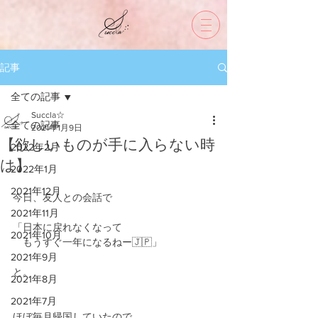
記事
全ての記事
Succla☆
全ての記事
2021年1月9日
【欲しいものが手に入らない時
2022年2月
は】
2022年1月
2021年12月
今日、友人との会話で
2021年11月
「日本に戻れなくなって
2021年10月
　もうすぐ一年になるねー🇯🇵」
2021年9月
と。
2021年8月
2021年7月
ほぼ毎月帰国していたので