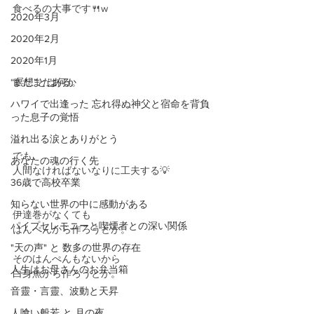
食べるの大事です🍴w
2020年3月
2020年2月
2020年1月
“瞑想”とは何か
まだまだある。
ハワイで出逢った 忘れ得ぬ神父と宿命を背負
った息子の覚悟
溢れ出る涙とありがとう
でも、
あなたの魂の行く先
人間なければないなりに工夫する💡
36歳で高校卒業
知らない世界の中に感動がある
伊達巻がなくても
パイプセレモニーと喫煙者との深い関係
はんぺんから作ろうとか。
"天の声" と 数多の世界の存在
そのはんぺんもないから
人生はお母さんのお弁当箱
白身魚から作ろうとか。
音靈・言靈、波動と天昇
人喰い般若 と 月の夜