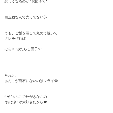
恋しくなるのが "お団子🍡"
白玉粉なんて売ってない💦
でも、ご飯を潰して丸めて焼いて
タレを作れば
ほら♫ "みたらし団子🍡"
それと、
あんこが流石にないのはツライ😭
中があんこで外がきなこの
"おはぎ" が大好きだから❤️