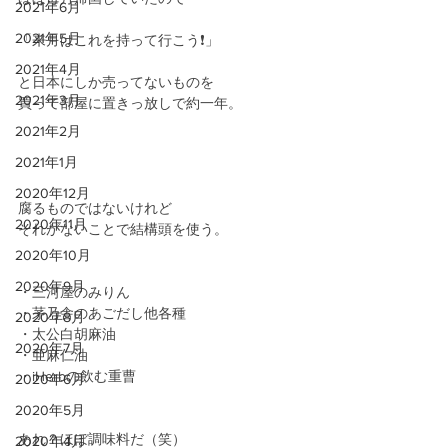
2021年6月
2021年5月
「来月はこれを持って行こう❗️」
2021年4月
と日本にしか売ってないものを
2021年3月
買って部屋に置きっ放しで約一年。
2021年2月
2021年1月
2020年12月
腐るものではないけれど
2020年11月
それがないことで結構頭を使う。
2020年10月
2020年9月
・三河屋のみりん
・茅乃舎のあごだし他各種
2020年8月
・太公白胡麻油
2020年7月
・亜麻仁油
・iHerbの飲む重曹
2020年6月
2020年5月
あれ？ほぼ調味料だ（笑）
2020年4月