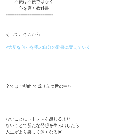
　　不便は不便ではなく
　　　心を磨く教科書
======================
そして、そこから
#大切な何かを學ぶ自分の辞書に変えていく
￣￣￣￣￣￣￣￣￣￣￣￣￣￣￣￣￣￣￣￣
全ては "感謝" で成り立つ世の中✨
ないことにストレスを感じるより
ないことで新たな発想を生み出したら
人生がより樂しく深くなる💓