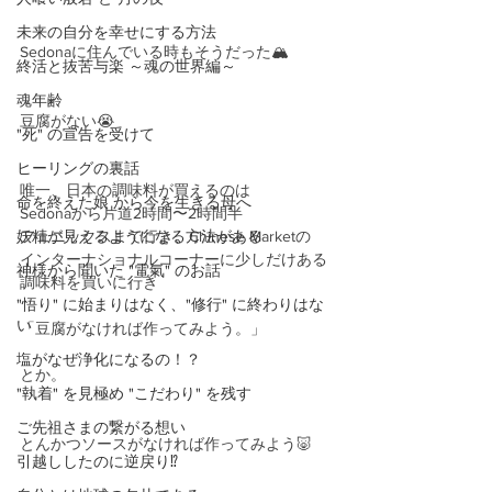
未来の自分を幸せにする方法
Sedonaに住んでいる時もそうだった🏔
終活と抜苦与楽 ～魂の世界編～
魂年齢
豆腐がない😭
"死" の宣告を受けて
ヒーリングの裏話
唯一、日本の調味料が買えるのは
命を終えた娘 から今を生きる母へ
Sedonaから片道2時間〜2時間半
妖精が見えるようになる方法がある
フェニックスまで行き、Chinese Marketの
インターナショナルコーナーに少しだけある
神様から聞いた "電氣" のお話
調味料を買いに行き
"悟り" に始まりはなく、"修行" に終わりはな
い
「豆腐がなければ作ってみよう。」
塩がなぜ浄化になるの！？
とか。
"執着" を見極め "こだわり" を残す
ご先祖さまの繋がる想い
とんかつソースがなければ作ってみよう🐷
引越ししたのに逆戻り⁉️