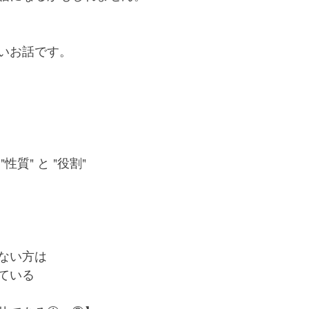
と宿命を背負った息子の覚悟
溢れ出る涙とありがとう
あ
いお話です。
性質" と "役割"
ない方は
ている