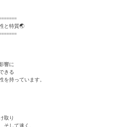
=======
性と特質🌏
=======
影響に
できる
性を持っています。
け取り
、そして速く、