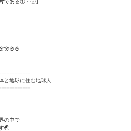
片である①・②】
🌸🌸🌸🌸
============
体と地球に住む地球人
============
界の中で
🌏