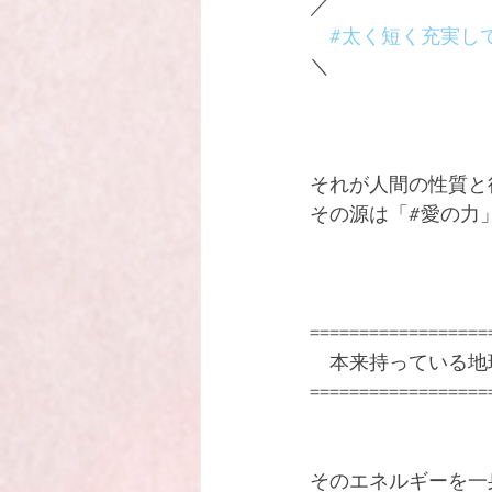
／
#太く短く充実し
＼
それが人間の性質と
その源は「#愛の力
==================
　本来持っている地
==================
そのエネルギーを一