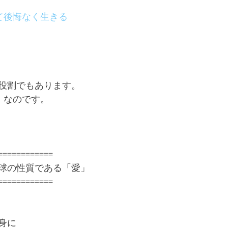
て後悔なく生きる
役割でもあります。
」なのです。
============
球の性質である「愛」
============
身に