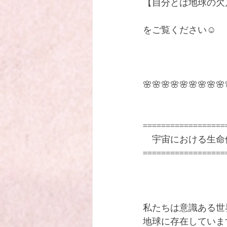
【自分とは地球の欠
をご覧ください☺️
🌸🌸🌸🌸🌸🌸🌸🌸🌸
==================
　宇宙における生命
==================
私たちは意識ある世
地球に存在しています