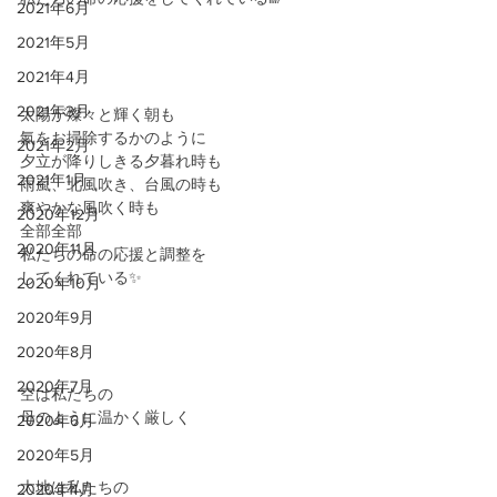
2021年6月
2021年5月
2021年4月
2021年3月
太陽が燦々と輝く朝も
氣をお掃除するかのように
2021年2月
夕立が降りしきる夕暮れ時も
2021年1月
雨嵐、北風吹き、台風の時も
爽やかな風吹く時も
2020年12月
全部全部
2020年11月
私たちの命の応援と調整を
してくれている✨
2020年10月
2020年9月
2020年8月
2020年7月
空は私たちの
母のように温かく厳しく
2020年6月
2020年5月
大地は私たちの
2020年4月