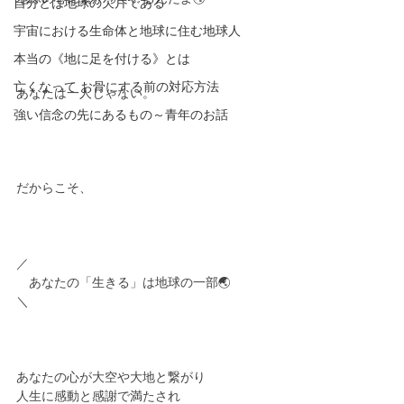
自分とは地球の欠片である
宇宙における生命体と地球に住む地球人
本当の《地に足を付ける》とは
亡くなって お骨にする前の対応方法
あなたは一人じゃない。
強い信念の先にあるもの～青年のお話
だからこそ、
／
　あなたの「生きる」は地球の一部🌏
＼
あなたの心が大空や大地と繋がり
人生に感動と感謝で満たされ