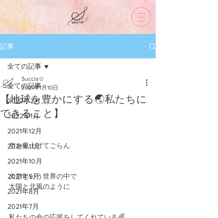
記事
全ての記事
Succla☆
全ての記事
2021年1月10日
【地球を豊かにする🌏私たちに
2022年2月
できること】
2022年1月
2021年12月
空を見上げてごらん
2021年11月
2021年10月
2021年9月
大空という世界の中で
太陽と北風のように
2021年8月
2021年7月
私たちの命の応援をしてくれている🌈