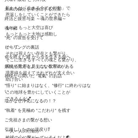
私たちは「生きる全ての行動」で
未来の自分を幸せにする方法
恩返しをしていくことができたら
終活と抜苦与楽 ～魂の世界編～
もっともっと大空は喜び
魂年齢
もっともっと大地は感動し
"死" の宣告を受けて
そして、
ヒーリングの裏話
それは視えない存在とも繋がり、
命を終えた娘 から今を生きる母へ
そこに生きるすべての魂とも繋がり、
妖精が見えるようになる方法がある
視える世界と見えない世界の
境界線を超えてそれぞれが支え合い
神様から聞いた "電氣" のお話
助け合い
"悟り" に始まりはなく、"修行" に終わりはな
い
この地球を豊かにしていくことが
できるんだ💕
塩がなぜ浄化になるの！？
"執着" を見極め "こだわり" を残す
ご先祖さまの繋がる想い
引越ししたのに逆戻り⁉️
一人一人の行動が
地球の心に繋がっているんだよ🌏