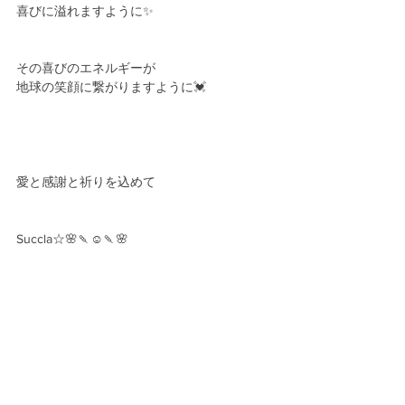
喜びに溢れますように✨
その喜びのエネルギーが
地球の笑顔に繋がりますように💓
愛と感謝と祈りを込めて
Succla☆🌸🍡☺️🍡🌸