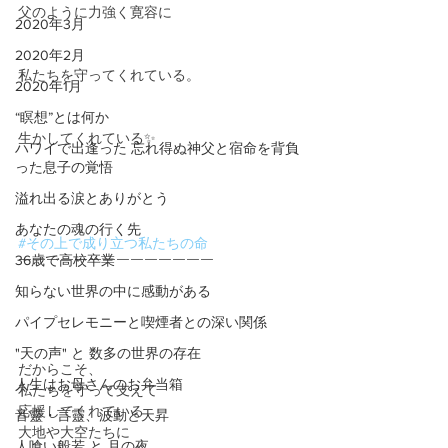
父のように力強く寛容に
2020年3月
2020年2月
私たちを守ってくれている。
2020年1月
“瞑想”とは何か
生かしてくれている✨
ハワイで出逢った 忘れ得ぬ神父と宿命を背負
った息子の覚悟
溢れ出る涙とありがとう
あなたの魂の行く先
#その上で成り立つ私たちの命
36歳で高校卒業
￣￣￣￣￣￣￣￣￣￣￣￣￣￣
知らない世界の中に感動がある
パイプセレモニーと喫煙者との深い関係
"天の声" と 数多の世界の存在
だからこそ、
人生はお母さんのお弁当箱
私たちを守って支えて
応援してくれている
音靈・言靈、波動と天昇
大地や大空たちに
人喰い般若 と 月の夜