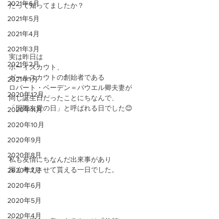
2021年6月
だって知ってましたか？
2021年5月
2021年4月
2021年3月
実は昨日は
2021年2月
ボーイスカウト、
ガールスカウトの創始者である
2021年1月
ロバート・ベーデン＝パウエル卿夫妻が
2020年12月
同じ誕生日だったことにちなんで、
「国際友愛の日」と呼ばれる日でした😊
2020年11月
2020年10月
2020年9月
2020年8月
私も友情にちなんだ出來事があり
深く考えさせて貰える一日でした。
2020年7月
2020年6月
2020年5月
2020年4月