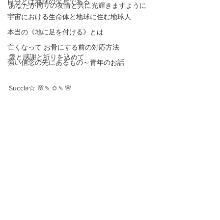
自分とは地球の欠片である
あなたが周りの友情と共に光輝きますように
宇宙における生命体と地球に住む地球人
本当の《地に足を付ける》とは
亡くなって お骨にする前の対応方法
愛と感謝と祈りを込めて
強い信念の先にあるもの～青年のお話
Succla☆ 🌸🍡☺️🍡🌸