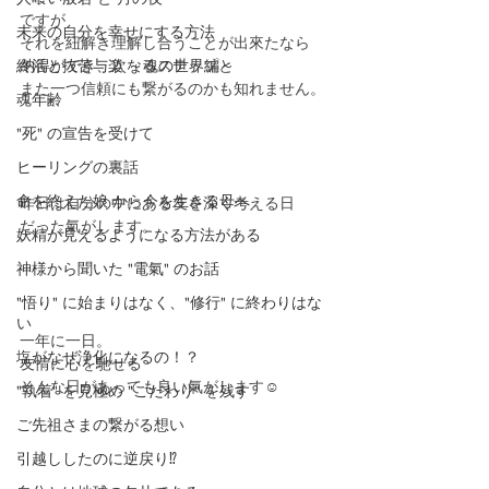
ですが
未来の自分を幸せにする方法
それを紐解き理解し合うことが出來たなら
終活と抜苦与楽 ～魂の世界編～
納得ができ、次なるステップと
また一つ信頼にも繋がるのかも知れません。
魂年齢
"死" の宣告を受けて
ヒーリングの裏話
命を終えた娘 から今を生きる母へ
昨日は自分の中にある友を深く考える日
だった氣がします。
妖精が見えるようになる方法がある
神様から聞いた "電氣" のお話
"悟り" に始まりはなく、"修行" に終わりはな
い
一年に一日。
塩がなぜ浄化になるの！？
友情に心を馳せる
そんな日があっても良い氣がします☺️
"執着" を見極め "こだわり" を残す
ご先祖さまの繋がる想い
引越ししたのに逆戻り⁉️