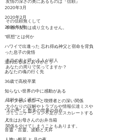
友情の深さの奥にあるものは『信頼』
2020年3月
2020年2月
その信頼無くして
2020年1月
本物の友情は成り立ちません。
“瞑想”とは何か
ハワイで出逢った 忘れ得ぬ神父と宿命を背負
った息子の覚悟
本当の友と呼べる人が何人
溢れ出る涙とありがとう
あなたの周りで笑ってますか？
あなたの魂の行く先
36歳で高校卒業
知らない世界の中に感動がある
信頼を築く過程で
パイプセレモニーと喫煙者との深い関係
大小なりの誤解やトラブルや情報伝達ミスや
"天の声" と 数多の世界の存在
コミュニケーション不足がエスカレートする
と
人生はお母さんのお弁当箱
関係を分けてしまうこともあります。
音靈・言靈、波動と天昇
人喰い般若 と 月の夜