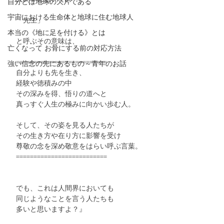
自分とは地球の欠片である
宇宙における生命体と地球に住む地球人
　「先生」
本当の《地に足を付ける》とは
　と呼ぶその意味は、
亡くなって お骨にする前の対応方法
　==========================
強い信念の先にあるもの～青年のお話
　自分よりも先を生き、
　経験や徳積みの中
　その深みを得、悟りの道へと
　真っすぐ人生の極みに向かい歩む人。
　そして、その姿を見る人たちが
　その生き方や在り方に影響を受け
　尊敬の念を深め敬意をはらい呼ぶ言葉。
　==========================
　でも、これは人間界においても
　同じようなことを言う人たちも
　多いと思いますよ？』