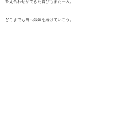
答え合わせができた喜びもまた一入。
どこまでも自己鍛錬を続けていこう。
《#1日1つの変化で1年後には別人となる》
￣￣￣￣￣￣￣￣￣￣￣￣￣￣￣￣￣￣￣
一進一退を繰り返すけど
それでも自分と向き合うことを
諦めず歩んでいこう☺️✨
#この人生に愛と感謝を込めながら