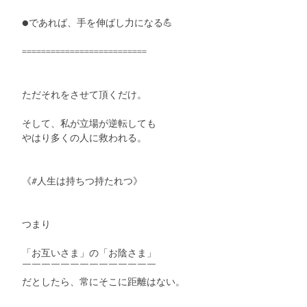
　●であれば、手を伸ばし力になる💪
　==========================
　ただそれをさせて頂くだけ。
　そして、私が立場が逆転しても
　やはり多くの人に救われる。
　《#人生は持ちつ持たれつ》
　つまり
　「お互いさま」の「お陰さま」
　￣￣￣￣￣￣￣￣￣￣￣￣￣￣
　だとしたら、常にそこに距離はない。