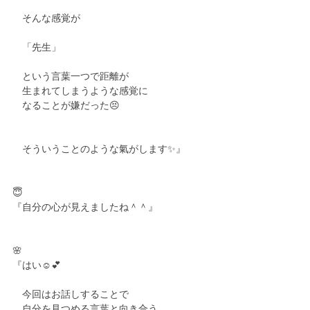
　そんな感覚が
　「先生」
　という言葉一つで距離が
　生まれてしまうような感覚に
　なることが嫌だった😣
　そういうことのような氣がします✨』
😇
『自分の心が見えましたね＾＾』
🌸
『はい☺️💕
　今回はお話しすることで
　自分を見つめる言葉と向き合う