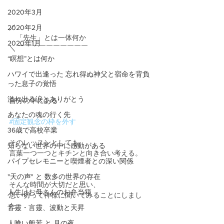
2020年3月
／
2020年2月
　「先生」とは一体何か
2020年1月
＼ ￣￣￣￣￣￣￣￣￣￣
“瞑想”とは何か
ハワイで出逢った 忘れ得ぬ神父と宿命を背負
った息子の覚悟
溢れ出る涙とありがとう
自分の中にある
あなたの魂の行く先
#固定観念の枠を外す
36歳で高校卒業
そのレッスンとしても
知らない世界の中に感動がある
言葉一つ一つとキチンと向き合い考える。
パイプセレモニーと喫煙者との深い関係
"天の声" と 数多の世界の存在
そんな時間が大切だと思い、
人生はお母さんのお弁当箱
思い切って神様に聞いてみることにしまし
た。
音靈・言靈、波動と天昇
人喰い般若 と 月の夜