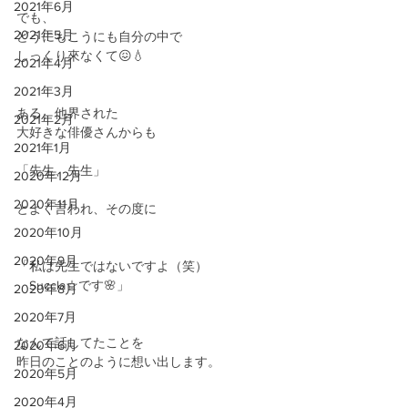
2021年6月
でも、
2021年5月
どうにもこうにも自分の中で
しっくり來なくて😖💧
2021年4月
2021年3月
ある、他界された
2021年2月
大好きな俳優さんからも
2021年1月
「先生、先生」
2020年12月
2020年11月
とよく言われ、その度に
2020年10月
2020年9月
「私は先生ではないですよ（笑）
　Succla☆です🌸」
2020年8月
2020年7月
なんて話してたことを
2020年6月
昨日のことのように想い出します。
2020年5月
2020年4月