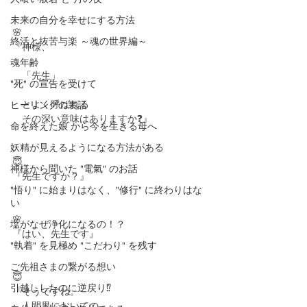
未来の自分を幸せにする方法
🌸
終活と抜苦与楽 ～魂の世界編～
『神様、
魂年齢
　「先生」
"死" の宣告を受けて
　とよく呼ばれる
ヒーリングの裏話
　その深い意味はありますか❓』
命を終えた娘 から今を生きる母へ
妖精が見えるようになる方法がある
😇
神様から聞いた "電氣" のお話
『先生ですか？』
"悟り" に始まりはなく、"修行" に終わりはな
い
🌸
塩がなぜ浄化になるの！？
『はい、先生です』
"執着" を見極め "こだわり" を残す
ご先祖さまの繋がる想い
😇
引越ししたのに逆戻り⁉️
『そうですね。
　人間界においての