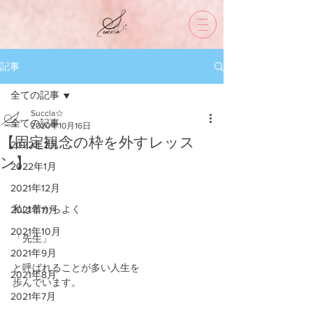
記事
全ての記事
Succla☆
全ての記事
2020年10月16日
【固定観念の枠を外すレッス
2022年2月
ン】
2022年1月
2021年12月
私は昔からよく
2021年11月
2021年10月
「先生」
2021年9月
と呼ばれることが多い人生を
2021年8月
歩んでいます。
2021年7月