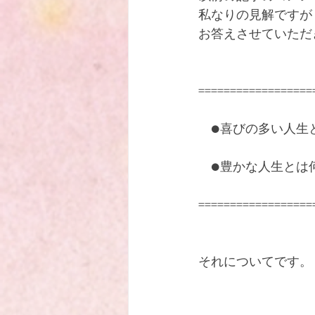
私なりの見解ですが
ハワイで出逢った 忘れ得ぬ神父
お答えさせていただき
==================
　●喜びの多い人生
　●豊かな人生とは
==================
それについてです。