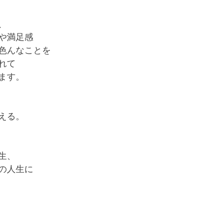
、
や満足感
色んなことを
れて
ます。
える。
生、
の人生に