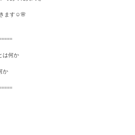
と宿命を背負った息子の覚悟
溢れ出る涙とありがとう
あ
ます☺️🌸
=====
とは何か
何か
=====