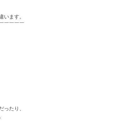
違います。
￣￣￣￣￣
だったり、
。