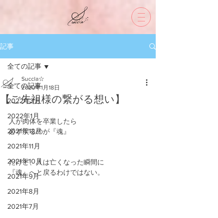
記事
全ての記事
Succla☆
全ての記事
2020年1月18日
【ご先祖様の繋がる想い】
2022年2月
2022年1月
人が肉体を卒業したら
2021年12月
必ず戻るのが『魂』
2021年11月
2021年10月
だけど、人は亡くなった瞬間に
『魂』へと戻るわけではない。
2021年9月
2021年8月
2021年7月