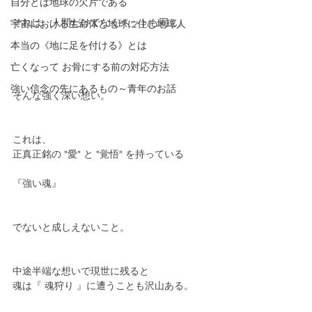
自分とは地球の欠片である
それは、人間だけでなくペットも同じ。
宇宙における生命体と地球に住む地球人
本当の《地に足を付ける》とは
亡くなって お骨にする前の対応方法
強い信念の先にあるもの～青年のお話
そんな強く深い想い。
これは、
正真正銘の "愛" と "覚悟" を持っている
『強い魂』
でないと成しえないこと。
中途半端な想いで現世に残ると
魂は『 魂狩り 』に遭うことも沢山ある。