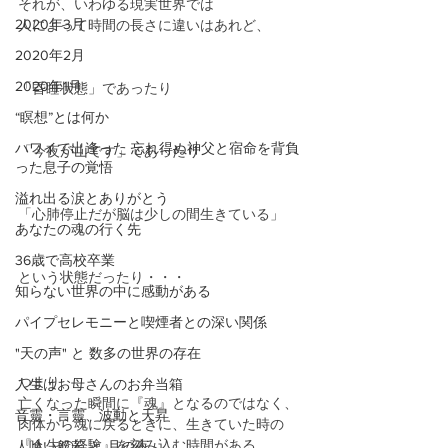
それが、いわゆる現実世界では
2020年3月
人によって時間の長さに違いはあれど、
2020年2月
2020年1月
「昏睡状態」であったり
“瞑想”とは何か
ハワイで出逢った 忘れ得ぬ神父と宿命を背負
「今夜が山です」であったり
った息子の覚悟
溢れ出る涙とありがとう
「心肺停止だが脳は少しの間生きている」
あなたの魂の行く先
36歳で高校卒業
という状態だったり・・・
知らない世界の中に感動がある
パイプセレモニーと喫煙者との深い関係
"天の声" と 数多の世界の存在
つまり、
人生はお母さんのお弁当箱
亡くなった瞬間に『魂』となるのではなく、
音靈・言靈、波動と天昇
肉体から魂に戻るときに、生きていた時の
『人生の経験』を刻み込む時間がある。
人喰い般若 と 月の夜