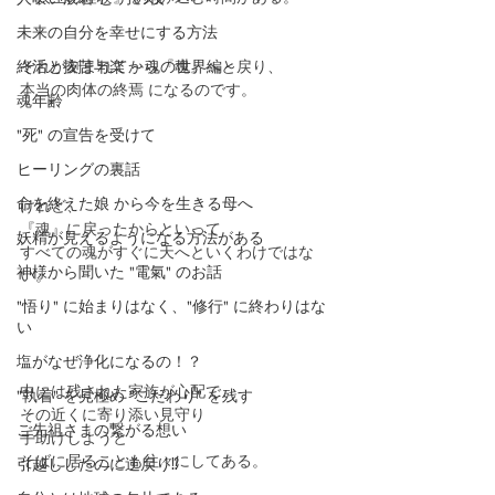
未来の自分を幸せにする方法
終活と抜苦与楽 ～魂の世界編～
それが刻まれてから『魂』へと戻り、
本当の肉体の終焉 になるのです。
魂年齢
"死" の宣告を受けて
ヒーリングの裏話
命を終えた娘 から今を生きる母へ
けれど、
『魂』に戻ったからといって
妖精が見えるようになる方法がある
すべての魂がすぐに天へといくわけではな
神様から聞いた "電氣" のお話
い。
"悟り" に始まりはなく、"修行" に終わりはな
い
塩がなぜ浄化になるの！？
中には残された家族が心配で
"執着" を見極め "こだわり" を残す
その近くに寄り添い見守り
ご先祖さまの繋がる想い
手助けしようと
そばに居ることも往々にしてある。
引越ししたのに逆戻り⁉️