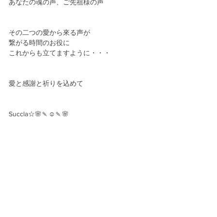
あなたの魂の声、ご先祖様の声
その二つの愛から來る声が
繋がる時間のお役に
これからも立てますように・・・
愛と感謝と祈りを込めて
Succla☆🌸🍡☺️🍡🌸
＝＝＝＝＝＝＝＝＝＝＝＝＝＝＝＝＝
『自宅でご先祖様と繋がる方法 伝えます』
＝＝＝＝＝＝＝＝＝＝＝＝＝＝＝＝＝＝
ご好評いただいております
こちらの【zoomセッション】を
期間限定で特別に