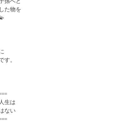
子孫へと
した物を

に
です。
===
人生は
はない
===