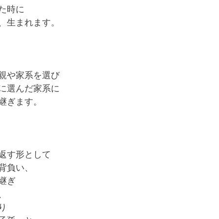
た時に
と宿命を背負った息子の覚悟
溢れ出る涙とありがとう
あ
、生まれます。
親や家系を選び
に選んだ家系に
継ぎます。
返す形として
背負い、
継ぎ
、
り