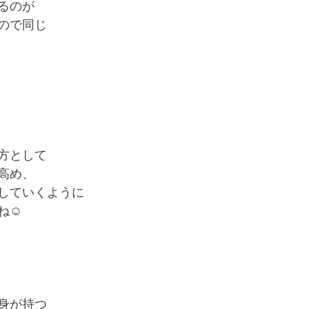
るのが
ので同じ
方として
高め、
していくように
☺️
身が持つ