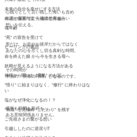
未来の自分を幸せにする方法
心残りとして言い残した悔いも含め
終活と抜苦与楽 ～魂の世界編～
仏前や墓前でご先祖様と向き合い
想いを伝える。
魂年齢
"死" の宣告を受けて
形だけ、お盆やお彼岸だからではなく
ヒーリングの裏話
あなたの心を尽くし切る真剣な時間。
命を終えた娘 から今を生きる母へ
妖精が見えるようになる方法がある
その時間が
神様から聞いた "電氣" のお話
本当の『供養の時間』となるのです。
"悟り" に始まりはなく、"修行" に終わりはな
い
塩がなぜ浄化になるの！？
場所も時間も形式も
"執着" を見極め "こだわり" を残す
ある意味関係ありません。
ご先祖さまの繋がる想い
引越ししたのに逆戻り⁉️