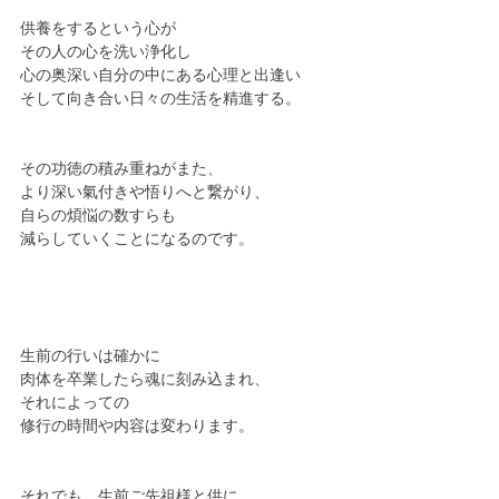
供養をするという心が
その人の心を洗い浄化し
心の奥深い自分の中にある心理と出逢い
そして向き合い日々の生活を精進する。
その功徳の積み重ねがまた、
より深い氣付きや悟りへと繋がり、
自らの煩悩の数すらも
減らしていくことになるのです。
生前の行いは確かに
肉体を卒業したら魂に刻み込まれ、
それによっての
修行の時間や内容は変わります。
それでも、生前ご先祖様と供に