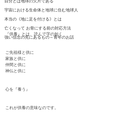
自分とは地球の欠片である
宇宙における生命体と地球に住む地球人
本当の《地に足を付ける》とは
亡くなって お骨にする前の対応方法
『供養』とは、読んで字の如く
強い信念の先にあるもの～青年のお話
ご先祖様と供に
家族と供に
仲間と供に
神仏と供に
心を『養う』
これが供養の意味なのです。