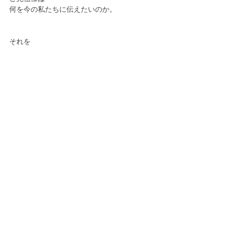
何を今の私たちに伝えたいのか。
それを
自分とご先祖さまの間に
挟まる壁を取り除き、
自らが繋がり聞き取れる方法。
それをお伝えします😊
非常に有力な時間のため
先着10名に達したところで
募集は終了いたしますので
ご了承下さいませ。
 ⚠️ 残り2名枠 ⚠️