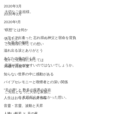
2020年3月
大切なご先祖様。
2020年2月
2020年1月
“瞑想”とは何か
ハワイで出逢った 忘れ得ぬ神父と宿命を背負
あなたの
った息子の覚悟
ご先祖様に対しての想い
溢れ出る涙とありがとう
あなたの魂の行く先
近いご先祖様に対しては
意識が浮かびやすいのではないでしょうか。
36歳で高校卒業
知らない世界の中に感動がある
パイプセレモニーと喫煙者との深い関係
"天の声" と 数多の世界の存在
ご先祖となった大切な家族に
　　　　　生前伝えきれなかった想い。
人生はお母さんのお弁当箱
音靈・言靈、波動と天昇
人喰い般若 と 月の夜