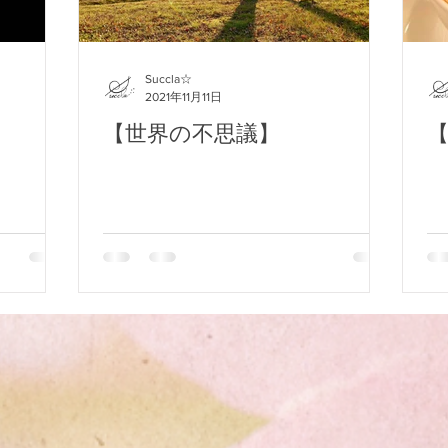
2020年1月
“瞑想”とは何か
Succla☆
2021年11月11日
【世界の不思議】
と宿命を背負った息子の覚悟
溢れ出る涙とありがとう
あ