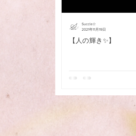
2020年3月
2020年2月
Succla☆
2021年11月19日
【人の輝き✨】
ハワイで出逢った 忘れ得ぬ神父