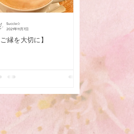
Succla☆
2021年11月7日
【ご縁を大切に】
なたの魂の行く先