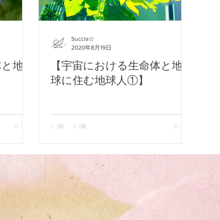
2020年1月
“瞑想”とは何か
Succla☆
2020年8月19日
体と地
【宇宙における生命体と地
と宿命を背負った息子の覚悟
溢れ出る涙とありがとう
あ
球に住む地球人①】