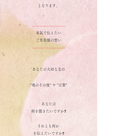
となります。
==================
本氣で伝えたい
ご先祖樣の想い
==================
あなたの大切な方の
"魂のその後" や "言葉"
あなたは
何を聞きたいですか❓
それとも何か
を伝えたいですか❓