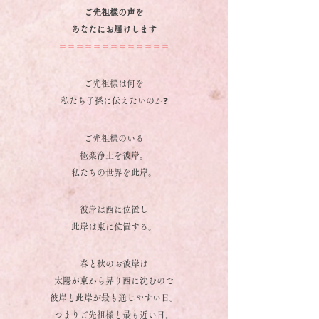
ご先祖樣の声を
あなたにお届けします
＝＝＝＝＝＝＝＝＝＝＝＝＝
ご先祖樣は何を
私たち子孫に伝えたいのか❓
ご先祖樣のいる
極楽浄土を彼岸。
私たちの世界を此岸。
彼岸は西に位置し
此岸は東に位置する。
春と秋のお彼岸は
太陽が東から昇り西に沈むので
彼岸と此岸が最も通じやすい日。
つまりご先祖樣と最も近い日。